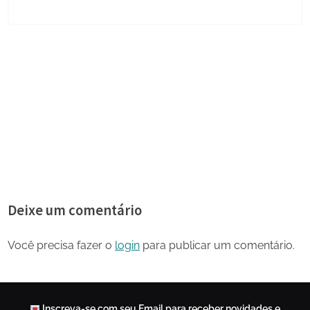
Share
on
Share
Pinterest
on
Share
Telegram
on
Share
WhatsApp
on
Share
Email
on
Deixe um comentário
X
Você precisa fazer o
login
para publicar um comentário.
Inscreva-se com seu Email para receber novidades e