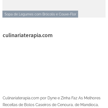
Sopa de Legumes com Brócolis e Couve-Flor
culinariaterapia.com
Share
on
Share
Pinterest
on
Share
Telegram
on
Share
WhatsApp
on
Share
Email
on
Culinariaterapia.com por Dyne e Zinha Faz As Melhores
X
Receitas de Bolos Caseiros de Cenoura, de Mandioca,