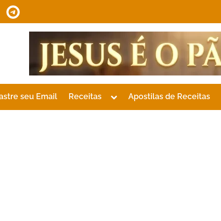
tsApp
Telegram
Toggle
astre seu Email
Receitas
Apostilas de Receitas
sub-
menu