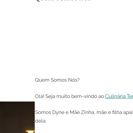
Share
on
Share
Pinterest
on
Share
Telegram
on
Share
WhatsApp
on
Share
Email
on
Quem Somos Nós?
X
Olá! Seja muito bem-vindo ao
Culinária Te
Somos Dyne e Mãe Zinha, mãe e filha apai
dela.