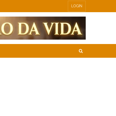
LOGIN
Toggle
search
form