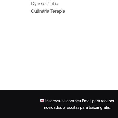
Dyne e Zinha
Culinária Terapia
Share
on
Share
Pinterest
on
Share
Telegram
on
Share
WhatsApp
on
Share
Email
on
X
Inscreva-se com seu Email para receber
novidades e receitas para baixar grátis.