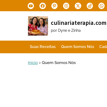
Skip
Youtube
Facebook
Pinterest
Instagram
X.com
Tiktok
Wha
to
content
culinariaterapia.com
por Dyne e Zinha
Suas Receitas
Quem Somos Nós
Cad
Início
>
Quem Somos Nós