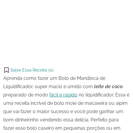
22
Bolo
on
de
de
maio
Mandioca
Share
de
de
on
Share
2024
Liquidificador
Pinterest
on
Share
Telegram
on
Share
WhatsApp
on
Share
Email
on
Salve Essa Receita (
0
)
X
Aprenda como fazer um Bolo de Mandioca de
Liquidificador, super macio e úmido com
leite de coco
preparado de modo
fácil e rápido
no liquidificador. Essa é
uma receita incrível de bolo mole de macaxeira ou aipim
que vai fazer o maior sucesso e você pode ganhar um
bom dinheirinho vendendo essa delícia. Perfeito para
fazer esse bolo caseiro em pequenas porções ou em