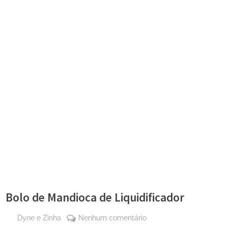
Bolo de Mandioca de Liquidificador
By
em
Dyne e Zinha
Nenhum comentário
Posted