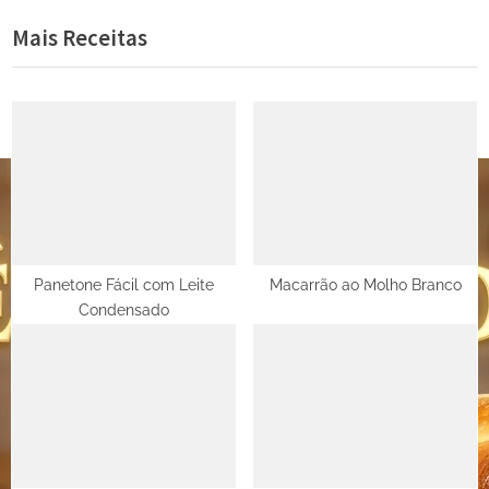
de
e
e
Mais Receitas
Post
v
x
i
t
o
P
u
o
s
s
P
t
o
:
s
t
Panetone Fácil com Leite
Macarrão ao Molho Branco
Condensado
: