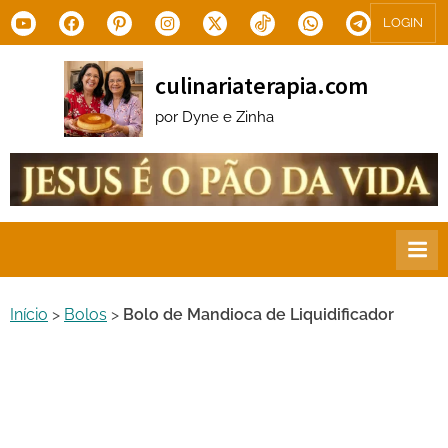
Skip
Youtube
Facebook
Pinterest
Instagram
X.com
Tiktok
WhatsApp
Telegram
LOGIN
to
content
culinariaterapia.com
por Dyne e Zinha
Início
>
Bolos
>
Bolo de Mandioca de Liquidificador