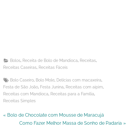
Share
on
Share
Pinterest
on
Share
Telegram
on
Share
WhatsApp
on
Share
Email
on
,
,
,
Bolos
Receita de Bolo de Mandioca
Receitas
X
,
Receitas Caseiras
Receitas Fáceis
Tags:
,
,
,
Bolo Caseiro
Bolo Mole
Delícias com macaxeira
,
,
,
Festa de São João
Festa Junina
Receitas com aipim
,
,
Receitas com Mandioca
Receitas para a Família
Receitas Simples
Navegação
P
Bolo de Chocolate com Mousse de Maracujá
r
N
Como Fazer Melhor Massa de Sonho de Padaria