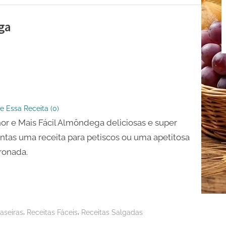
ga
e Essa Receita (
0
)
or e Mais Fácil Almôndega deliciosas e super
dega
ntas uma receita para petiscos ou uma apetitosa
ronada.
,
,
aseiras
Receitas Fáceis
Receitas Salgadas