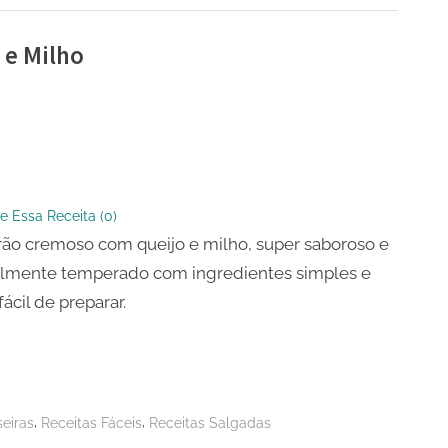
 e Milho
ão
so
e Essa Receita (
0
)
ão cremoso com queijo e milho, super saboroso e
elmente temperado com ingredientes simples e
fácil de preparar.
,
,
eiras
Receitas Fáceis
Receitas Salgadas