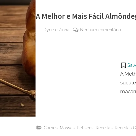
A Melhor e Mais Fácil Almônde
By
em
Dyne e Zinha
Nenhum comentário
Posted
28 de
A
on
janeiro
Melhor
de
e
2025
Mais
Salv
Fácil
A Melh
Almôn
sucule
macar
,
,
,
,
Carnes
Massas
Petiscos
Receitas
Receitas C