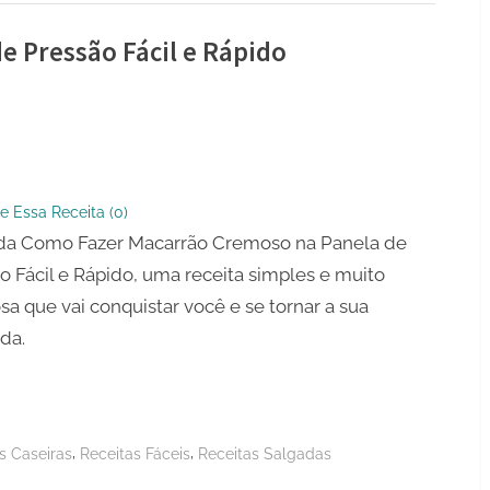
e Pressão Fácil e Rápido
ão
so
e Essa Receita (
0
)
da Como Fazer Macarrão Cremoso na Panela de
o
o Fácil e Rápido, uma receita simples e muito
osa que vai conquistar você e se tornar a sua
ida.
,
,
s Caseiras
Receitas Fáceis
Receitas Salgadas