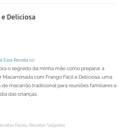
e Deliciosa
onada
e Essa Receita (
0
)
bra o segredo da minha mãe como preparar a
sa
 Macarronada com Frango Fácil e Deliciosa, uma
a de macarrão tradicional para reuniões familiares e
 dia das crianças.
,
eceitas Fáceis
Receitas Salgadas