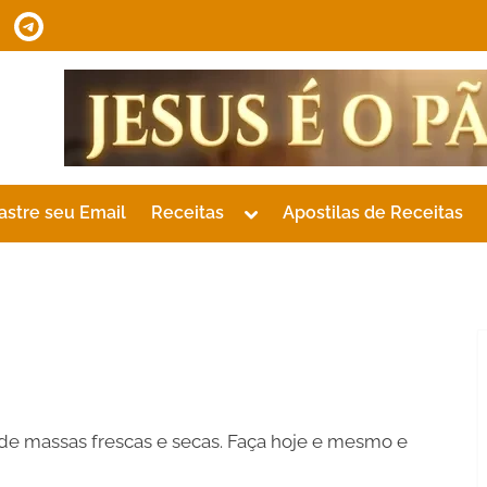
tsApp
Telegram
Toggle
astre seu Email
Receitas
Apostilas de Receitas
sub-
menu
de massas frescas e secas. Faça hoje e mesmo e