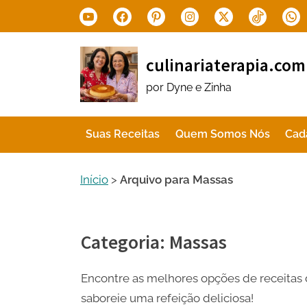
Skip
Youtube
Facebook
Pinterest
Instagram
X.com
Tiktok
Wha
to
content
culinariaterapia.com
por Dyne e Zinha
Suas Receitas
Quem Somos Nós
Cad
Início
>
Arquivo para Massas
Categoria:
Massas
Encontre as melhores opções de receitas 
saboreie uma refeição deliciosa!