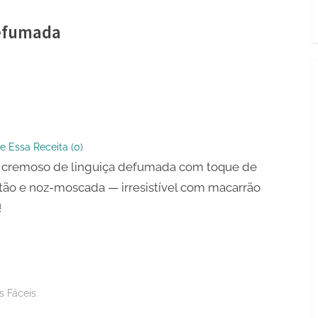
Defumada
so
a
e Essa Receita (
0
)
ada
 cremoso de linguiça defumada com toque de
ão e noz-moscada — irresistível com macarrão
!
s Fáceis