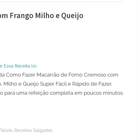
m Frango Milho e Queijo
ão
so
e Essa Receita (
0
)
da Como Fazer Macarrão de Forno Cremoso com
, Milho e Queijo Super Fácil e Rápido de Fazer,
to para uma refeição completa em poucos minutos.
,
Fáceis
Receitas Salgadas