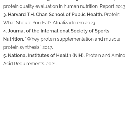
protein quality evaluation in human nutrition. Report 2013.
3. Harvard T.H. Chan School of Public Health.
Protein:
What Should You Eat? Atualizado em 2023.
4. Journal of the International Society of Sports
Nutrition.
“Whey protein supplementation and muscle
protein synthesis.” 2017.
5. National Institutes of Health (NIH).
Protein and Amino
Acid Requirements. 2021.
Share
on
Share
Pinterest
on
Share
Telegram
on
Share
WhatsApp
on
Share