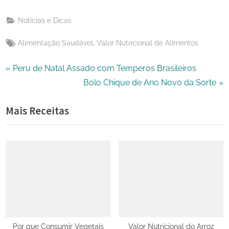
Email
on
Notícias e Dicas
X
Tags:
,
Alimentação Saudável
Valor Nutricional de Alimentos
Navegação
P
Peru de Natal Assado com Temperos Brasileiros
r
N
Bolo Chique de Ano Novo da Sorte
de
e
e
Mais Receitas
Post
v
x
i
t
o
P
u
o
s
s
P
t
o
:
s
t
Por que Consumir Vegetais
Valor Nutricional do Arroz