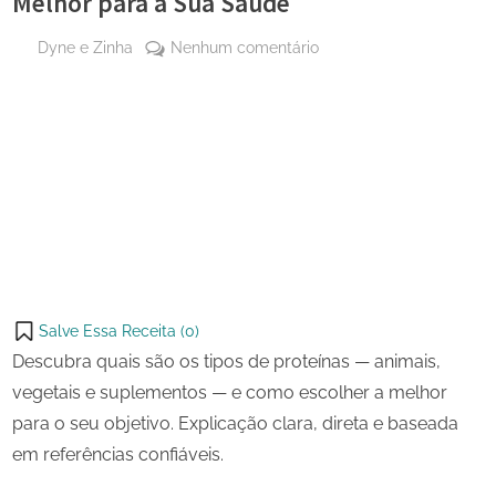
Melhor para a Sua Saúde
By
em
Dyne e Zinha
Nenhum comentário
Posted
26 de
Os
on
dezembro
Tipos
de 2025
de
Share
Proteínas
on
Share
e
Pinterest
Como
on
Share
Escolher
Telegram
on
Share
a
WhatsApp
Melhor
on
Share
para
Email
on
a
Salve Essa Receita (
0
)
X
Sua
Descubra quais são os tipos de proteínas — animais,
Saúde
vegetais e suplementos — e como escolher a melhor
para o seu objetivo. Explicação clara, direta e baseada
em referências confiáveis.