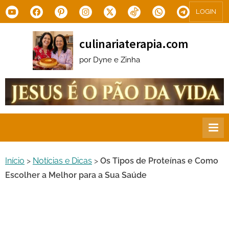
Skip
Youtube
Facebook
Pinterest
Instagram
X.com
Tiktok
WhatsApp
Telegram
LOGIN
to
content
culinariaterapia.com
por Dyne e Zinha
Início
>
Notícias e Dicas
>
Os Tipos de Proteínas e Como
Escolher a Melhor para a Sua Saúde