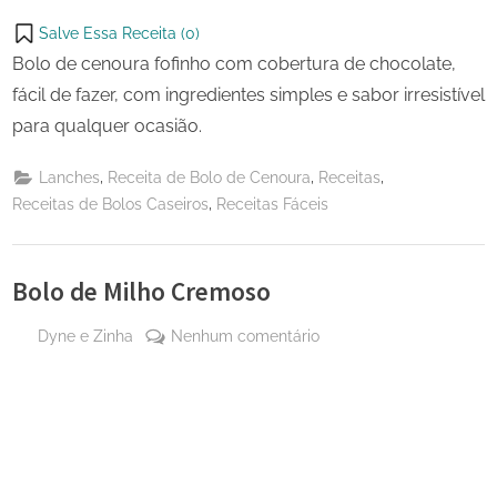
Salve Essa Receita (
0
)
Bolo de cenoura fofinho com cobertura de chocolate,
fácil de fazer, com ingredientes simples e sabor irresistível
para qualquer ocasião.
,
,
,
Lanches
Receita de Bolo de Cenoura
Receitas
,
Receitas de Bolos Caseiros
Receitas Fáceis
Bolo de Milho Cremoso
By
em
Dyne e Zinha
Nenhum comentário
Posted
9 de
Bolo
on
março
de
de
Milho
2026
Cremoso