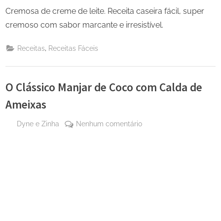
Cremosa de creme de leite. Receita caseira fácil, super
cremoso com sabor marcante e irresistível.
,
Receitas
Receitas Fáceis
O Clássico Manjar de Coco com Calda de
Ameixas
By
em
Dyne e Zinha
Nenhum comentário
Posted
13 de
O
on
dezembro
Clássico
de 2025
Manjar
de
Coco
com
Calda
de