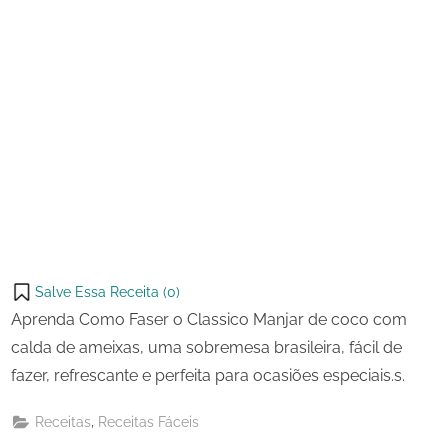
Ameixas
Salve Essa Receita (
0
)
Aprenda Como Faser o Classico Manjar de coco com
calda de ameixas, uma sobremesa brasileira, fácil de
fazer, refrescante e perfeita para ocasiões especiais.s.
,
Receitas
Receitas Fáceis