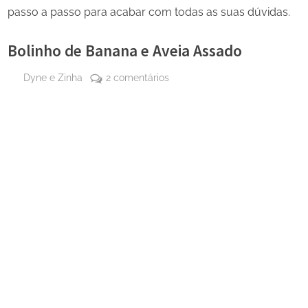
passo a passo para acabar com todas as suas dúvidas.
Bolinho de Banana e Aveia Assado
By
em
Dyne e Zinha
2 comentários
Posted
12
Bolinho
on
de
de
abril
Banana
de
e
2026
Aveia
Assado