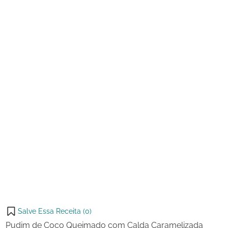
Queimado
com
Calda
Caramelizada
Cremosa
Salve Essa Receita (
0
)
Pudim de Coco Queimado com Calda Caramelizada