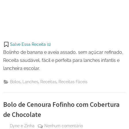
Salve Essa Receita (
1
)
Bolinho de banana e aveia assado, sem açúcar refinado.
Receita saudável, fácil e perfeita para lanches infantis e
lancheira escolar.
,
,
,
Bolos
Lanches
Receitas
Receitas Fáceis
Bolo de Cenoura Fofinho com Cobertura
de Chocolate
By
em
Dyne e Zinha
Nenhum comentário