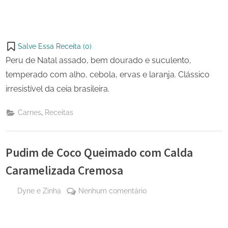
Salve Essa Receita (
0
)
Peru de Natal assado, bem dourado e suculento,
temperado com alho, cebola, ervas e laranja. Clássico
irresistível da ceia brasileira.
,
Carnes
Receitas
Pudim de Coco Queimado com Calda
Caramelizada Cremosa
By
em
Dyne e Zinha
Nenhum comentário
Posted
16 de
Pudim
on
dezembro
de
de 2025
Coco