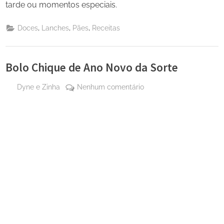
tarde ou momentos especiais.
,
,
,
Doces
Lanches
Pães
Receitas
Bolo Chique de Ano Novo da Sorte
By
em
Dyne e Zinha
Nenhum comentário
Posted
30 de
Bolo
on
dezembro
Chique
de 2025
de
Ano
Novo
da
Sorte