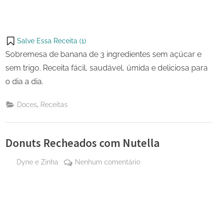
Salve Essa Receita (
1
)
Sobremesa de banana de 3 ingredientes sem açúcar e
sem trigo. Receita fácil, saudável, úmida e deliciosa para
o dia a dia.
,
Doces
Receitas
Donuts Recheados com Nutella
By
em
Dyne e Zinha
Nenhum comentário
Posted
26 de
Donuts
on
janeiro
Recheados
de
com
2026
Nutella