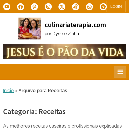
Skip
Youtube
Facebook
Pinterest
Instagram
X.com
Tiktok
WhatsApp
Telegram
LOGIN
to
content
culinariaterapia.com
por Dyne e Zinha
Início
>
Arquivo para Receitas
Categoria:
Receitas
As melhores receitas caseiras e profissionais explicadas