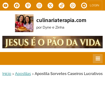
Skip
Youtube
Facebook
Pinterest
Instagram
X.com
Tiktok
WhatsApp
Telegram
LOGIN
to
content
culinariaterapia.com
por Dyne e Zinha
Início
>
Apostilas
>
Apostila Sorvetes Caseiros Lucrativos