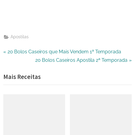
Share
Telegram
on
Share
WhatsApp
on
Share
Email
on
Apostilas
X
Navegação
P
20 Bolos Caseiros que Mais Vendem 1ª Temporada
r
N
20 Bolos Caseiros Apostila 2ª Temporada
de
e
e
Mais Receitas
Post
v
x
i
t
o
P
u
o
s
s
P
t
o
: