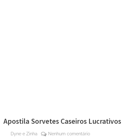
Apostila Sorvetes Caseiros Lucrativos
By
em
Dyne e Zinha
Nenhum comentário
Posted