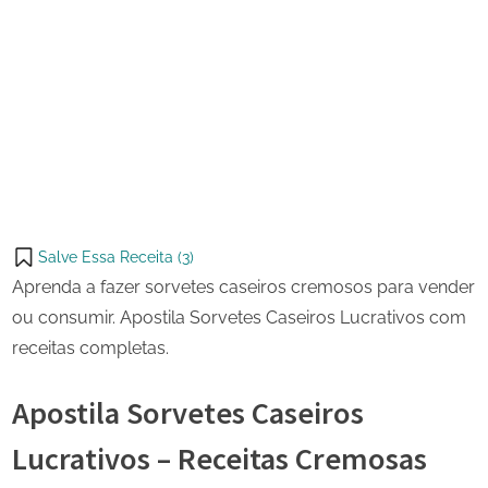
4 de
Apostila
on
março
Sorvetes
de
Caseiros
Share
2026
Lucrativos
on
Share
Pinterest
on
Share
Telegram
on
Share
WhatsApp
on
Share
Email
on
Salve Essa Receita (
3
)
X
Aprenda a fazer sorvetes caseiros cremosos para vender
ou consumir. Apostila Sorvetes Caseiros Lucrativos com
receitas completas.
Apostila Sorvetes Caseiros
Lucrativos – Receitas Cremosas