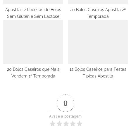
s
t
Apostila 12 Receitas de Bolos
20 Bolos Caseiros Apostila 2ª
Sem Glúten e Sem Lactose
Temporada
:
20 Bolos Caseiros que Mais
12 Bolos Caseiros para Festas
Vendem 1ª Temporada
Típicas Apostila
0
Avalie a postagem