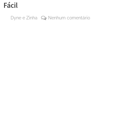
Fácil
By
em
Dyne e Zinha
Nenhum comentário
Posted
17 de
O
on
setembro
Melhor
de 2023
Pão
de
Queijo
Mineiro
Super
Fácil