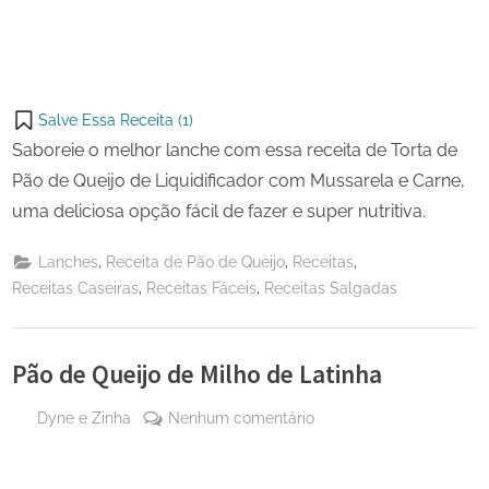
Salve Essa Receita (
1
)
Saboreie o melhor lanche com essa receita de Torta de
Pão de Queijo de Liquidificador com Mussarela e Carne,
uma deliciosa opção fácil de fazer e super nutritiva.
,
,
,
Lanches
Receita de Pão de Queijo
Receitas
,
,
Receitas Caseiras
Receitas Fáceis
Receitas Salgadas
Pão de Queijo de Milho de Latinha
By
em
Dyne e Zinha
Nenhum comentário
Posted
24 de
Pão
on
outubro
de