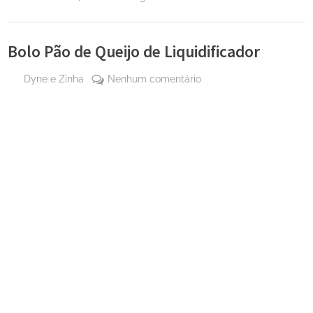
Bolo Pão de Queijo de Liquidificador
By
em
Dyne e Zinha
Nenhum comentário
Posted
10 de
Bolo
on
outubro
Pão
de 2023
de
Queijo
de
Liquidificador