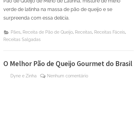
Pão de Queijo de Milho de Latinha, misture de milho
verde de latinha na massa de pão de queijo e se
surpreenda com essa delícia.
,
,
,
,
Pães
Receita de Pão de Queijo
Receitas
Receitas Fáceis
Receitas Salgadas
O Melhor Pão de Queijo Gourmet do Brasil
By
em
Dyne e Zinha
Nenhum comentário
Posted
3 de
O
on
julho
Melhor
de
Pão
2024
de
Queijo
Gourmet
do
Brasil