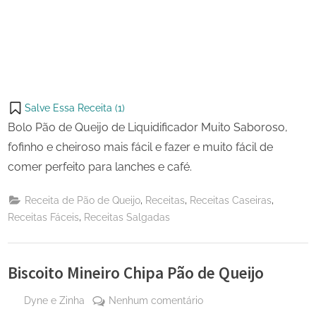
Salve Essa Receita (
1
)
Bolo Pão de Queijo de Liquidificador Muito Saboroso,
fofinho e cheiroso mais fácil e fazer e muito fácil de
comer perfeito para lanches e café.
,
,
,
Receita de Pão de Queijo
Receitas
Receitas Caseiras
,
Receitas Fáceis
Receitas Salgadas
Biscoito Mineiro Chipa Pão de Queijo
By
em
Dyne e Zinha
Nenhum comentário
Posted
26 de