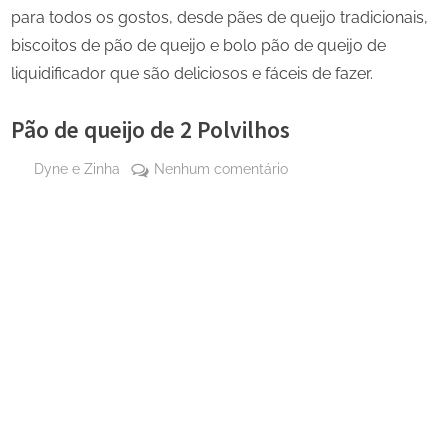
para todos os gostos, desde pães de queijo tradicionais,
biscoitos de pão de queijo e bolo pão de queijo de
liquidificador que são deliciosos e fáceis de fazer.
Pão de queijo de 2 Polvilhos
By
em
Dyne e Zinha
Nenhum comentário
Posted
28
Pão
on
de
de
abril
queijo
de
de
2025
2
Polvilhos