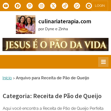
Skip
Youtube
Facebook
Pinterest
Instagram
X.com
Tiktok
WhatsApp
Telegram
LOGIN
to
content
culinariaterapia.com
por Dyne e Zinha
Início
>
Arquivo para Receita de Pão de Queijo
Categoria:
Receita de Pão de Queijo
Aqui você encontra a Receita de Pão de Queijo Perfeita