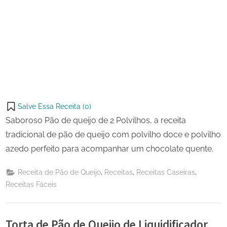
Salve Essa Receita (
0
)
Saboroso Pão de queijo de 2 Polvilhos, a receita
tradicional de pão de queijo com polvilho doce e polvilho
azedo perfeito para acompanhar um chocolate quente.
,
,
,
Receita de Pão de Queijo
Receitas
Receitas Caseiras
Receitas Fáceis
Torta de Pão de Queijo de Liquidificador