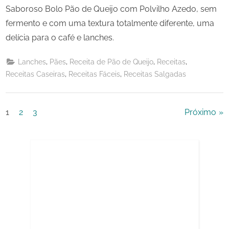
Saboroso Bolo Pão de Queijo com Polvilho Azedo, sem
fermento e com uma textura totalmente diferente, uma
delícia para o café e lanches.
,
,
,
,
Lanches
Pães
Receita de Pão de Queijo
Receitas
,
,
Receitas Caseiras
Receitas Fáceis
Receitas Salgadas
Paginação
1
2
3
Próximo
de
posts