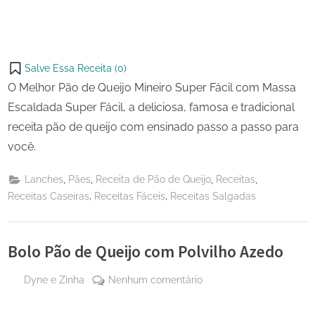
Salve Essa Receita (
0
)
O Melhor Pão de Queijo Mineiro Super Fácil com Massa
Escaldada Super Fácil, a deliciosa, famosa e tradicional
receita pão de queijo com ensinado passo a passo para
você.
,
,
,
,
Lanches
Pães
Receita de Pão de Queijo
Receitas
,
,
Receitas Caseiras
Receitas Fáceis
Receitas Salgadas
Bolo Pão de Queijo com Polvilho Azedo
By
em
Dyne e Zinha
Nenhum comentário
Posted
17 de
Bolo
on
setembro
Pão