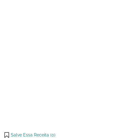
de 2023
de
Queijo
com
Polvilho
Azedo
Salve Essa Receita (
0
)