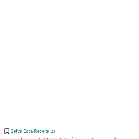
de
Queijo
2024
de
Milho
de
Latinha
Salve Essa Receita (
1
)