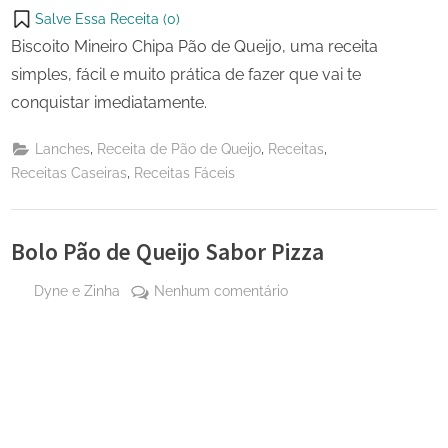
Salve Essa Receita (
0
)
Biscoito Mineiro Chipa Pão de Queijo, uma receita
simples, fácil e muito prática de fazer que vai te
conquistar imediatamente.
,
,
,
Lanches
Receita de Pão de Queijo
Receitas
,
Receitas Caseiras
Receitas Fáceis
Bolo Pão de Queijo Sabor Pizza
By
em
Dyne e Zinha
Nenhum comentário
Posted
19 de
Bolo
on
setembro
Pão
de 2023
de
Queijo
Sabor
Pizza