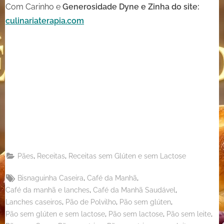
Com Carinho e
Generosidade
Dyne e Zinha do site:
culinariaterapia.com
Share
on
Share
Pinterest
on
Share
Telegram
on
Share
WhatsApp
on
Share
Email
on
,
,
Pães
Receitas
Receitas sem Glúten e sem Lactose
X
Tags:
,
,
Bisnaguinha Caseira
Café da Manhã
,
,
Café da manhã e lanches
Café da Manhã Saudável
,
,
,
Lanches caseiros
Pão de Polvilho
Pão sem glúten
,
,
,
Pão sem glúten e sem lactose
Pão sem lactose
Pão sem leite