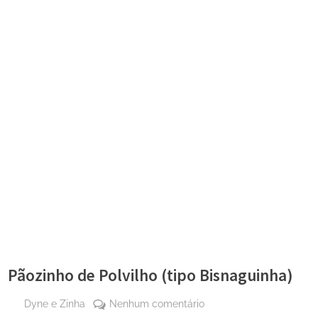
Pãozinho de Polvilho (tipo Bisnaguinha)
By
em
Dyne e Zinha
Nenhum comentário
Posted