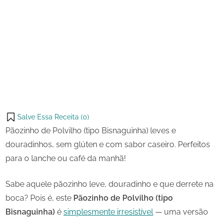
17 de
Pãozinho
on
outubro
de
de
Polvilho
Share
2025
(tipo
on
Share
Bisnaguinha)
Pinterest
on
Share
Telegram
on
Share
WhatsApp
on
Share
Email
on
Salve Essa Receita (
0
)
X
Pãozinho de Polvilho (tipo Bisnaguinha) leves e
douradinhos, sem glúten e com sabor caseiro. Perfeitos
para o lanche ou café da manhã!
Sabe aquele pãozinho leve, douradinho e que derrete na
boca? Pois é, este
Pãozinho de Polvilho (tipo
Bisnaguinha)
é
simplesmente irresistível
— uma versão