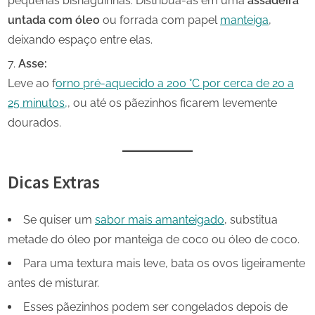
pequenas bisnaguinhas. Distribua-as em uma
assadeira
untada com óleo
ou forrada com papel
manteiga
,
deixando espaço entre elas.
Asse:
Leve ao f
orno pré-aquecido a 200 °C por cerca de 20 a
25 minutos,
, ou até os pãezinhos ficarem levemente
dourados.
Dicas Extras
Se quiser um
sabor mais amanteigado
, substitua
metade do óleo por manteiga de coco ou óleo de coco.
Para uma textura mais leve, bata os ovos ligeiramente
antes de misturar.
Esses pãezinhos podem ser congelados depois de