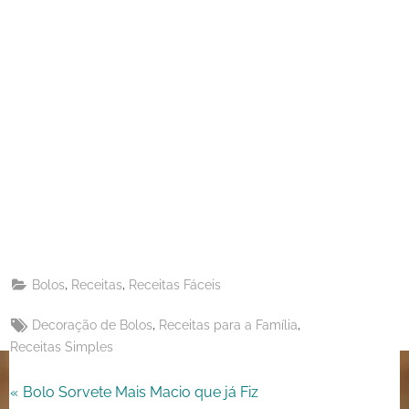
Share
on
Share
Pinterest
on
Share
Telegram
on
Share
WhatsApp
on
Share
Email
on
,
,
Bolos
Receitas
Receitas Fáceis
X
Tags:
,
,
Decoração de Bolos
Receitas para a Família
Receitas Simples
Navegação
P
Bolo Sorvete Mais Macio que já Fiz