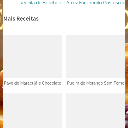
r
N
Receita de Bolinho de Arroz Fácil muito Gostoso
de
e
e
Mais Receitas
Post
v
x
i
t
o
P
u
o
s
s
P
t
o
:
s
t
Pavê de Maracujá e Chocolate
Pudim de Morango Sem Forno
: