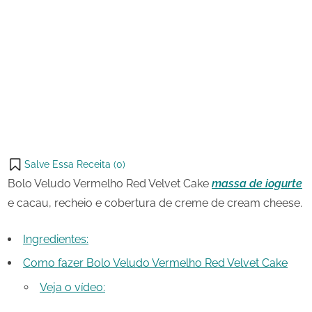
24 de
Bolo
on
agosto
Veludo
de
Vermelho
Share
2023
Red
on
Share
Velvet
Pinterest
Cake
on
Share
Telegram
on
Share
WhatsApp
on
Share
Email
on
Salve Essa Receita (
0
)
X
Bolo Veludo Vermelho Red Velvet Cake
massa de iogurte
e cacau, recheio e cobertura de creme de cream cheese.
Ingredientes:
Como fazer Bolo Veludo Vermelho Red Velvet Cake
Veja o vídeo: