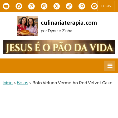
Skip
Youtube
Facebook
Pinterest
Instagram
X.com
Tiktok
WhatsApp
Telegram
LOGIN
to
content
culinariaterapia.com
por Dyne e Zinha
Início
>
Bolos
>
Bolo Veludo Vermelho Red Velvet Cake