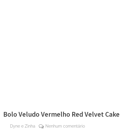
Bolo Veludo Vermelho Red Velvet Cake
By
em
Dyne e Zinha
Nenhum comentário
Posted