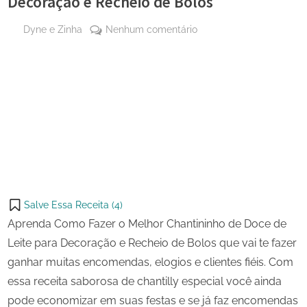
Decoração e Recheio de Bolos
By
em
Dyne e Zinha
Nenhum comentário
Posted
20
Chantininho
on
de
de
julho
Doce
Share
de
de
on
Share
2025
Leite
Pinterest
para
on
Share
Decoração
Telegram
on
Share
e
WhatsApp
Recheio
on
Share
de
Email
on
Bolos
Salve Essa Receita (
4
)
X
Aprenda Como Fazer o Melhor Chantininho de Doce de
Leite para Decoração e Recheio de Bolos que vai te fazer
ganhar muitas encomendas, elogios e clientes fiéis. Com
essa receita saborosa de chantilly especial você ainda
pode economizar em suas festas e se já faz encomendas