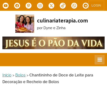
Skip
Youtube
Facebook
Pinterest
Instagram
X.com
Tiktok
WhatsApp
Telegram
LOGIN
to
content
culinariaterapia.com
por Dyne e Zinha
Início
>
Bolos
>
Chantininho de Doce de Leite para
Decoração e Recheio de Bolos