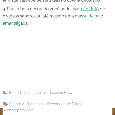
tem sua validade de até 2 dias no bolo já decorado.
Para o bolo decorado você pode usar
pão de ló
de
diversos sabores ou até mesmo uma
massa de bolo
amanteigada.
Share
on
Share
Pinterest
on
Share
Telegram
on
Share
WhatsApp
on
Share
Email
on
,
,
,
Bolos
Doces
Receitas
Receitas Fáceis
X
Tags:
,
,
,
Chantilly
Chantininho
Decoração de Bolos
Recheio para Bolo