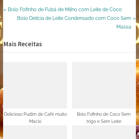
Navegação
P
Bolo Fofinho de Fubá de Milho com Leite de Coco
r
N
Bolo Delícia de Leite Condensado com Coco Sem
de
e
e
Massa
Post
v
x
Mais Receitas
i
t
o
P
u
o
s
s
P
t
o
:
s
t
:
Delicioso Pudim de Café muito
Bolo Fofinho de Coco Sem
Macio
trigo e Sem Leite