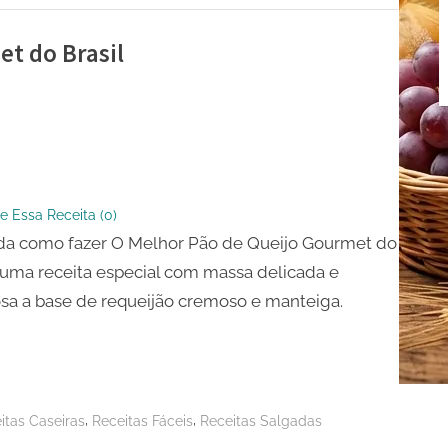
t do Brasil
e Essa Receita (
0
)
da como fazer O Melhor Pão de Queijo Gourmet do
t
, uma receita especial com massa delicada e
sa a base de requeijão cremoso e manteiga.
,
,
itas Caseiras
Receitas Fáceis
Receitas Salgadas