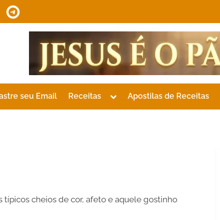
tsApp
Telegram
Toggle
astre seu Email
Receitas
Apostilas de Receitas
sub-
menu
s típicos cheios de cor, afeto e aquele gostinho