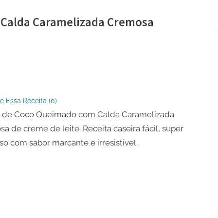
Calda Caramelizada Cremosa
do
e Essa Receita (
0
)
 de Coco Queimado com Calda Caramelizada
a de creme de leite. Receita caseira fácil, super
lizada
sa
o com sabor marcante e irresistível.