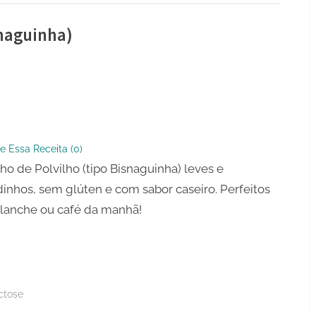
snaguinha)
ho
o
e Essa Receita (
0
)
inha)
ho de Polvilho (tipo Bisnaguinha) leves e
inhos, sem glúten e com sabor caseiro. Perfeitos
 lanche ou café da manhã!
ctose