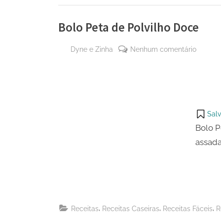
Bolo Peta de Polvilho Doce
By
em
Dyne e Zinha
Nenhum comentário
Posted
26
Bolo
on
de
Peta
maio
de
de
Polvilh
2024
Doce
Salv
Bolo P
assada
,
,
,
Receitas
Receitas Caseiras
Receitas Fáceis
R