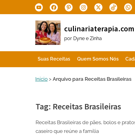
Skip
Youtube
Facebook
Pinterest
Instagram
X.com
Tiktok
Wha
to
content
culinariaterapia.com
por Dyne e Zinha
Suas Receitas
Quem Somos Nós
Cad
Início
>
Arquivo para Receitas Brasileiras
Tag:
Receitas Brasileiras
Receitas Brasileiras de pães, bolos e prato
caseiro que reúne a família