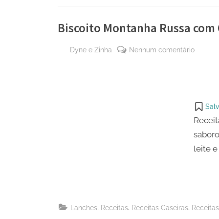
Biscoito Montanha Russa com 
By
em
Dyne e Zinha
Nenhum comentário
Posted
27
Biscoit
on
de
Montan
abril
Russa
de
com
Salv
2024
Queijo
Receit
saboro
leite 
,
,
,
Lanches
Receitas
Receitas Caseiras
Receitas