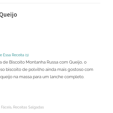
Queijo
o
ha
e Essa Receita (
1
)
a de Biscoito Montanha Russa com Queijo, o
so biscoito de polvilho ainda mais gostoso com
e queijo na massa para um lanche completo.
,
 Fáceis
Receitas Salgadas