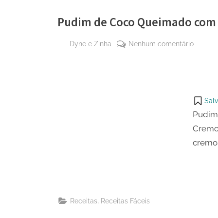
Pudim de Coco Queimado com 
By
em
Dyne e Zinha
Nenhum comentário
Posted
16 de
Pudim
on
dezembro
de
de 2025
Coco
Queima
Salv
com
Pudim
Calda
Cremos
Carame
Cremo
cremos
,
Receitas
Receitas Fáceis