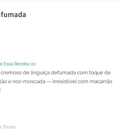
Defumada
so
a
e Essa Receita (
0
)
ada
 cremoso de linguiça defumada com toque de
ão e noz-moscada — irresistível com macarrão
!
s Fáceis