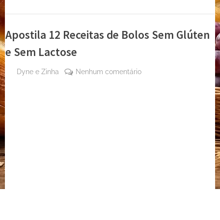
Apostila 12 Receitas de Bolos Sem Glúten
e Sem Lactose
By
em
Dyne e Zinha
Nenhum comentário
Posted
24 de
Apostila
on
fevereiro
12
de 2026
Receitas
de
Bolos
Sem
Glúten
e
Sem
Lactose