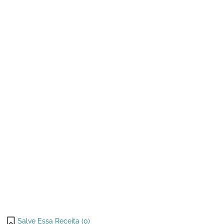
de
Cenoura
2026
Fofinho
com
Cobertura
de
Chocolate
Salve Essa Receita (
0
)