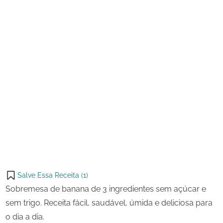
ingredientes
sem
Açúcar
e
sem
Trigo
Salve Essa Receita (
1
)
Sobremesa de banana de 3 ingredientes sem açúcar e
sem trigo. Receita fácil, saudável, úmida e deliciosa para
o dia a dia.