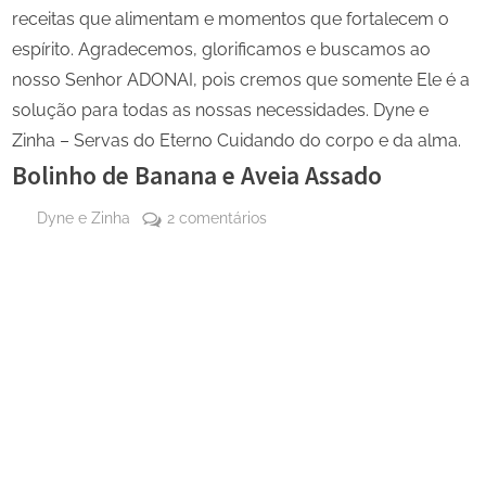
receitas que alimentam e momentos que fortalecem o
espírito. Agradecemos, glorificamos e buscamos ao
nosso Senhor ADONAI, pois cremos que somente Ele é a
solução para todas as nossas necessidades. Dyne e
Zinha – Servas do Eterno Cuidando do corpo e da alma.
Bolinho de Banana e Aveia Assado
By
em
Dyne e Zinha
2 comentários
Posted
12
Bolinho
on
de
de
abril
Banana
de
e
2026
Aveia
Assado