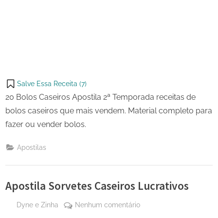
Salve Essa Receita (
7
)
20 Bolos Caseiros Apostila 2ª Temporada receitas de
bolos caseiros que mais vendem. Material completo para
fazer ou vender bolos.
Apostilas
Apostila Sorvetes Caseiros Lucrativos
By
em
Dyne e Zinha
Nenhum comentário
Posted
4 de
Apostila