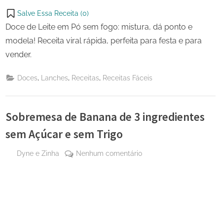
Salve Essa Receita (
0
)
Doce de Leite em Pó sem fogo: mistura, dá ponto e
modela! Receita viral rápida, perfeita para festa e para
vender.
,
,
,
Doces
Lanches
Receitas
Receitas Fáceis
Sobremesa de Banana de 3 ingredientes
sem Açúcar e sem Trigo
By
em
Dyne e Zinha
Nenhum comentário
Posted
30 de
Sobremesa
on
janeiro
de
de
Banana
2026
de
3