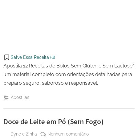
Salve Essa Receita (
6
)
Apostila 12 Receitas de Bolos Sem Glúten e Sem Lactose”,
um material completo com orientações detalhadas para
preparo seguro, saboroso e responsável.
Apostilas
Doce de Leite em Pó (Sem Fogo)
By
em
Dyne e Zinha
Nenhum comentário