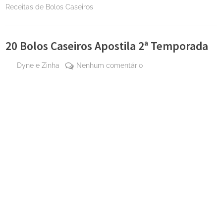
Receitas de Bolos Caseiros
20 Bolos Caseiros Apostila 2ª Temporada
By
em
Dyne e Zinha
Nenhum comentário
Posted
6 de
20
on
março
Bolos
de
Caseiros
2026
Apostila
2ª
Temporada