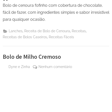
Bolo de cenoura fofinho com cobertura de chocolate,
fácil de fazer, com ingredientes simples e sabor irresistível
para qualquer ocasião.
,
,
,
Lanches
Receita de Bolo de Cenoura
Receitas
,
Receitas de Bolos Caseiros
Receitas Fáceis
Bolo de Milho Cremoso
By
em
Dyne e Zinha
Nenhum comentário
Posted
9 de
Bolo
on
março
de
de
Milho
2026
Cremoso