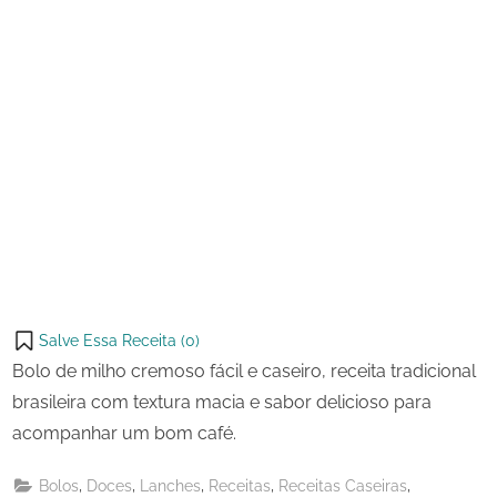
Salve Essa Receita (
0
)
Bolo de milho cremoso fácil e caseiro, receita tradicional
brasileira com textura macia e sabor delicioso para
acompanhar um bom café.
,
,
,
,
,
Bolos
Doces
Lanches
Receitas
Receitas Caseiras