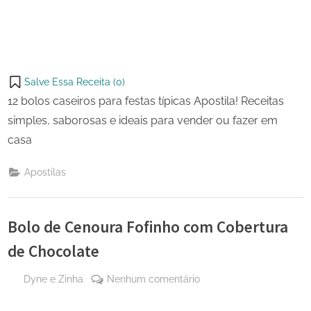
Salve Essa Receita (
0
)
12 bolos caseiros para festas típicas Apostila! Receitas
simples, saborosas e ideais para vender ou fazer em
casa
Apostilas
Bolo de Cenoura Fofinho com Cobertura
de Chocolate
By
em
Dyne e Zinha
Nenhum comentário
Posted
26 de
Bolo
on
março
de