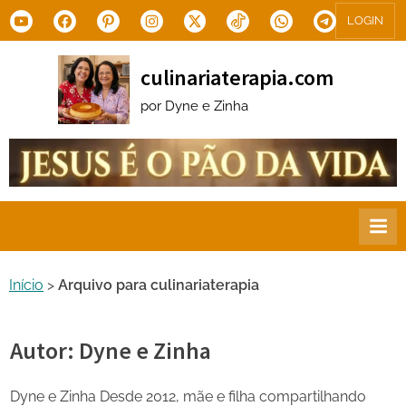
Skip
Youtube
Facebook
Pinterest
Instagram
X.com
Tiktok
WhatsApp
Telegram
LOGIN
to
content
culinariaterapia.com
por Dyne e Zinha
Início
>
Arquivo para culinariaterapia
Autor:
Dyne e Zinha
Dyne e Zinha Desde 2012, mãe e filha compartilhando