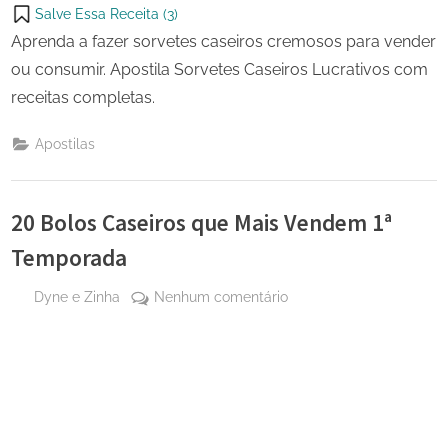
Salve Essa Receita (
3
)
Aprenda a fazer sorvetes caseiros cremosos para vender
ou consumir. Apostila Sorvetes Caseiros Lucrativos com
receitas completas.
Apostilas
20 Bolos Caseiros que Mais Vendem 1ª
Temporada
By
em
Dyne e Zinha
Nenhum comentário
Posted
24 de
20
on
fevereiro
Bolos
de 2026
Caseiros
que
Mais
Vendem