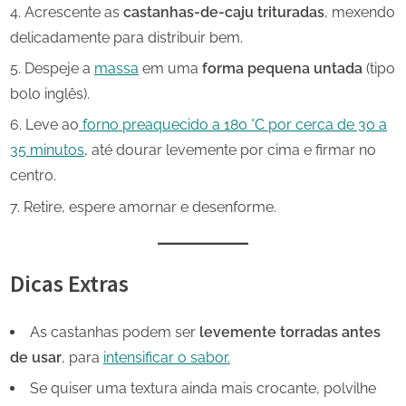
Acrescente as
castanhas-de-caju trituradas
, mexendo
delicadamente para distribuir bem.
Despeje a
massa
em uma
forma pequena untada
(tipo
bolo inglês).
Leve ao
forno preaquecido a 180 °C por cerca de 30 a
35 minutos
, até dourar levemente por cima e firmar no
centro.
Retire, espere amornar e desenforme.
Dicas Extras
As castanhas podem ser
levemente torradas antes
de usar
, para
intensificar o sabor.
Se quiser uma textura ainda mais crocante, polvilhe