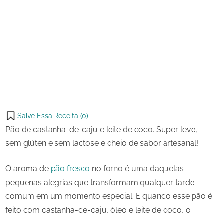
17 de
Pão
on
outubro
de
de
Castanha-
Share
2025
de-
on
Share
Caju
Pinterest
on
Share
Telegram
on
Share
WhatsApp
on
Share
Email
on
Salve Essa Receita (
0
)
X
Pão de castanha-de-caju e leite de coco. Super leve,
sem glúten e sem lactose e cheio de sabor artesanal!
O aroma de
pão fresco
no forno é uma daquelas
pequenas alegrias que transformam qualquer tarde
comum em um momento especial. E quando esse pão é
feito com castanha-de-caju, óleo e leite de coco, o