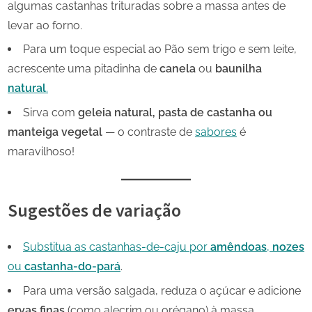
algumas castanhas trituradas sobre a massa antes de
levar ao forno.
Para um toque especial ao Pão sem trigo e sem leite,
acrescente uma pitadinha de
canela
ou
baunilha
natural
.
Sirva com
geleia natural, pasta de castanha ou
manteiga vegetal
— o contraste de
sabores
é
maravilhoso!
Sugestões de variação
Substitua as castanhas-de-caju por
amêndoas
,
nozes
ou
castanha-do-pará
.
Para uma versão salgada, reduza o açúcar e adicione
ervas finas
(como alecrim ou orégano) à massa.