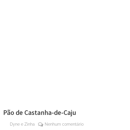
Pão de Castanha-de-Caju
By
em
Dyne e Zinha
Nenhum comentário
Posted