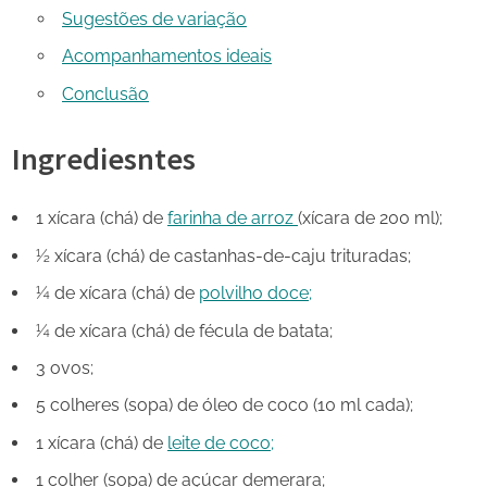
Sugestões de variação
Acompanhamentos ideais
Conclusão
Ingrediesntes
1 xícara (chá) de
farinha de arroz
(xícara de 200 ml);
½ xícara (chá) de castanhas-de-caju trituradas;
¼ de xícara (chá) de
polvilho doce;
¼ de xícara (chá) de fécula de batata;
3 ovos;
5 colheres (sopa) de óleo de coco (10 ml cada);
1 xícara (chá) de
leite de coco;
1 colher (sopa) de açúcar demerara;