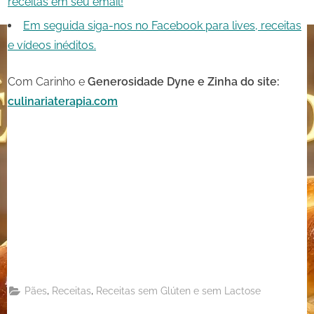
receitas em seu email!
Em seguida siga-nos no Facebook para lives, receitas
e vídeos inéditos.
Com Carinho e
Generosidade
Dyne e Zinha do site:
culinariaterapia.com
Share
on
Share
Pinterest
on
Share
Telegram
on
Share
WhatsApp
on
Share
Email
on
,
,
Pães
Receitas
Receitas sem Glúten e sem Lactose
X