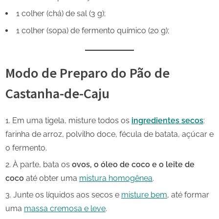
1 colher (chá) de sal (3 g);
1 colher (sopa) de fermento químico (20 g);
Modo de Preparo do Pão de
Castanha-de-Caju
Em uma tigela, misture todos os
ingredientes secos
:
farinha de arroz, polvilho doce, fécula de batata, açúcar e
o fermento.
À parte, bata os
ovos, o óleo de coco e o leite de
coco
até obter uma
mistura homogênea
.
Junte os líquidos aos secos e
misture bem
, até formar
uma
massa cremosa e leve
.