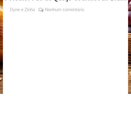
By
em
Dyne e Zinha
Nenhum comentário
Posted
3 de
O
on
julho
Melhor
de
Pão
2024
de
Queijo
Gourmet
do
Brasil