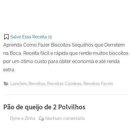
Salve Essa Receita (
1
)
Aprenda Como Fazer Biscoitos Sequilhos que Derretem
na Boca. Receita fácil e rápida que rende muitos biscoitos
por um ótimo custo para obter economia e até renda
extra.
,
,
,
Lanches
Receitas
Receitas Caseiras
Receitas Fáceis
Pão de queijo de 2 Polvilhos
By
em
Dyne e Zinha
Nenhum comentário
Posted
28
Pão
on
de
de