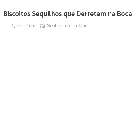
Biscoitos Sequilhos que Derretem na Boca
By
em
Dyne e Zinha
Nenhum comentário
Posted
26
Biscoitos
on
de
Sequilhos
junho
que
de
Derretem
2025
na
Boca