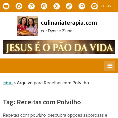
Skip
Youtube
Facebook
Pinterest
Instagram
X.com
Tiktok
WhatsApp
Telegram
LOGIN
to
content
culinariaterapia.com
por Dyne e Zinha
Início
>
Arquivo para Receitas com Polvilho
Tag:
Receitas com Polvilho
Receitas com polvilho: descubra opções saborosas e