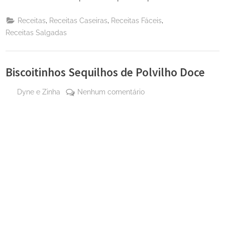
,
,
,
Receitas
Receitas Caseiras
Receitas Fáceis
Receitas Salgadas
Biscoitinhos Sequilhos de Polvilho Doce
By
em
Dyne e Zinha
Nenhum comentário
Posted
25
Biscoitinhos
on
de
Sequilhos
maio
de
de
Polvilho
2024
Doce