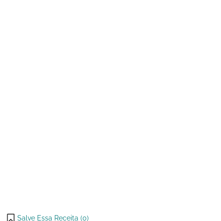
abril
queijo
de
de
2025
2
Polvilhos
Salve Essa Receita (
0
)