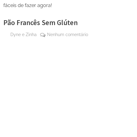
fáceis de fazer agora!
Pão Francês Sem Glúten
By
em
Dyne e Zinha
Nenhum comentário
Posted
17 de
Pão
on
outubro
Francês
de
Sem
2025
Glúten