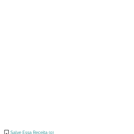
de
Polvilho
2025
(tipo
Bisnaguinha)
Salve Essa Receita (
0
)