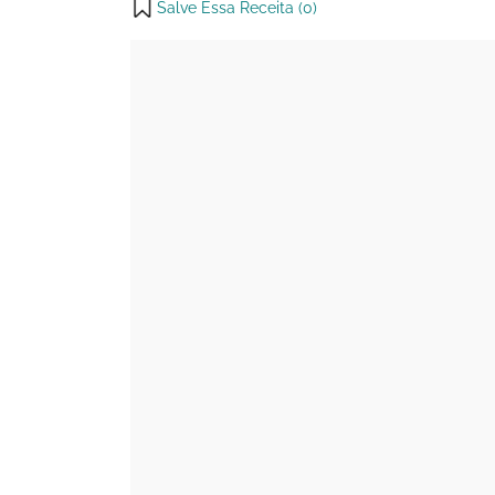
Salve Essa Receita (
0
)
X