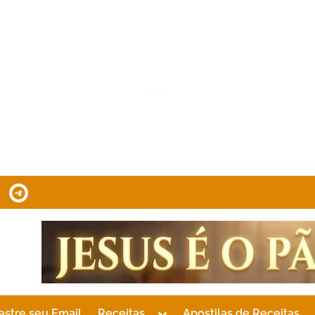
tsApp
Telegram
Toggle
astre seu Email
Receitas
Apostilas de Receitas