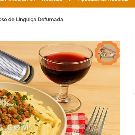
sub-
menu
so de Linguiça Defumada