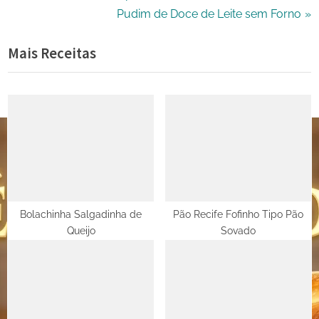
r
N
Pudim de Doce de Leite sem Forno
de
e
e
Mais Receitas
Post
v
x
i
t
o
P
u
o
s
s
P
t
o
:
s
t
Bolachinha Salgadinha de
Pão Recife Fofinho Tipo Pão
Queijo
Sovado
: