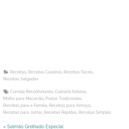
Share
on
Share
Pinterest
on
Share
Telegram
on
Share
WhatsApp
on
Share
Email
on
,
,
,
Receitas
Receitas Caseiras
Receitas Fáceis
X
Receitas Salgadas
Tags:
,
,
Comida Reconfortante
Culinária Italiana
,
,
Molho para Macarrão
Pratos Tradicionais
,
,
Receitas para a Família
Receitas para Almoço
,
,
Receitas para Jantar
Receitas Rápidas
Receitas Simples
Navegação
P
Salmão Grelhado Especial