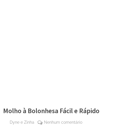
Molho à Bolonhesa Fácil e Rápido
By
em
Dyne e Zinha
Nenhum comentário
Posted