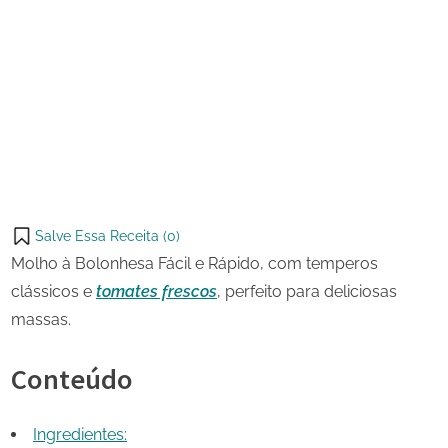
21
Molho
on
de
à
maio
Bolonhesa
Share
de
Fácil
on
Share
2023
e
Pinterest
Rápido
on
Share
Telegram
on
Share
WhatsApp
on
Share
Email
on
Salve Essa Receita (
0
)
X
Molho à Bolonhesa Fácil e Rápido, com temperos
clássicos e
tomates frescos
, perfeito para deliciosas
massas.
Conteúdo
Ingredientes: