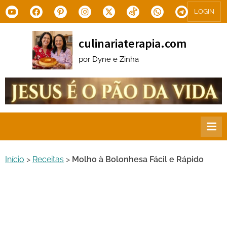
Skip
Youtube
Facebook
Pinterest
Instagram
X.com
Tiktok
WhatsApp
Telegram
LOGIN
to
content
culinariaterapia.com
por Dyne e Zinha
Início
>
Receitas
>
Molho à Bolonhesa Fácil e Rápido