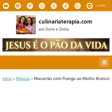
Skip
Youtube
Facebook
Pinterest
Instagram
X.com
Tiktok
WhatsApp
Telegram
LOGIN
to
content
culinariaterapia.com
por Dyne e Zinha
Início
>
Massas
>
Macarrão com Frango ao Molho Branco