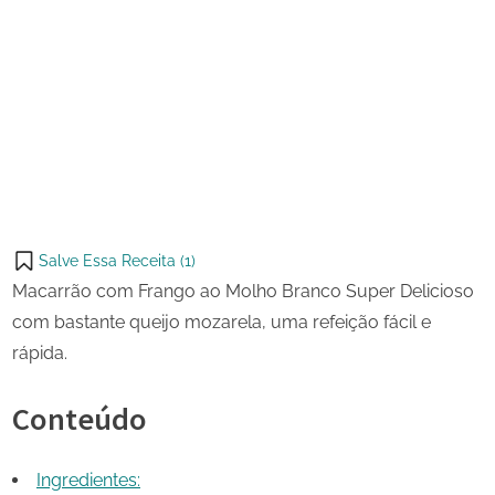
17
Macarrão
on
de
com
maio
Frango
Share
de
ao
on
Share
2023
Molho
Pinterest
Branco
on
Share
Telegram
on
Share
WhatsApp
on
Share
Email
on
Salve Essa Receita (
1
)
X
Macarrão com Frango ao Molho Branco Super Delicioso
com bastante queijo mozarela, uma refeição fácil e
rápida.
Conteúdo
Ingredientes: