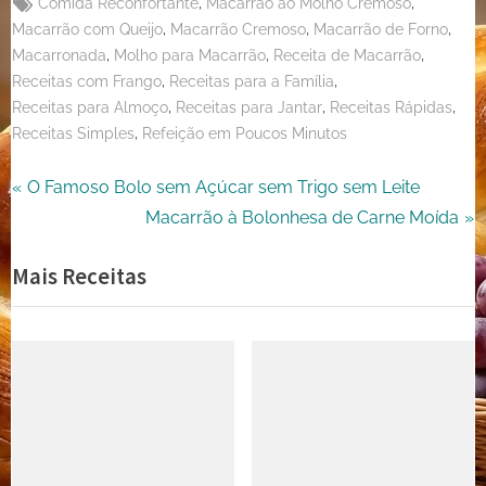
Tags:
,
,
Comida Reconfortante
Macarrão ao Molho Cremoso
,
,
,
Macarrão com Queijo
Macarrão Cremoso
Macarrão de Forno
,
,
,
Macarronada
Molho para Macarrão
Receita de Macarrão
,
,
Receitas com Frango
Receitas para a Família
,
,
,
Receitas para Almoço
Receitas para Jantar
Receitas Rápidas
,
Receitas Simples
Refeição em Poucos Minutos
Navegação
P
O Famoso Bolo sem Açúcar sem Trigo sem Leite
r
N
Macarrão à Bolonhesa de Carne Moída
de
e
e
Mais Receitas
Post
v
x
i
t
o
P
u
o
s
s
P
t
o
: