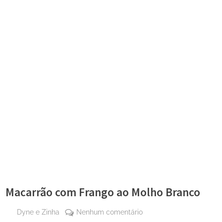
Macarrão com Frango ao Molho Branco
By
em
Dyne e Zinha
Nenhum comentário
Posted