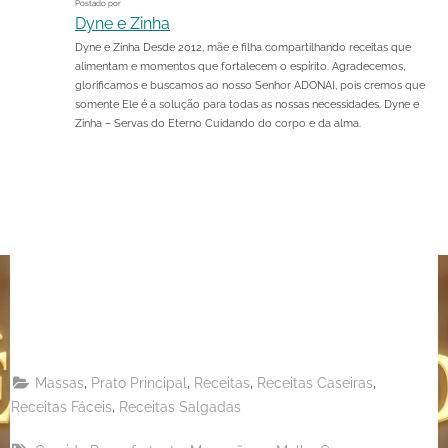
Postado por
Dyne e Zinha
Dyne e Zinha Desde 2012, mãe e filha compartilhando receitas que
alimentam e momentos que fortalecem o espírito. Agradecemos,
glorificamos e buscamos ao nosso Senhor ADONAI, pois cremos que
somente Ele é a solução para todas as nossas necessidades. Dyne e
Zinha – Servas do Eterno Cuidando do corpo e da alma.
Share
on
Share
Pinterest
on
Share
Telegram
on
Share
WhatsApp
on
Share
Email
on
,
,
,
,
Massas
Prato Principal
Receitas
Receitas Caseiras
X
,
Receitas Fáceis
Receitas Salgadas