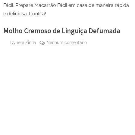
Fácil. Prepare Macarrão Fácil em casa de maneira rápida
e deliciosa. Confira!
Molho Cremoso de Linguiça Defumada
By
em
Dyne e Zinha
Nenhum comentário
Posted
20 de
Molho
on
outubro
Cremoso
de
de
2025
Linguiça
Defumada