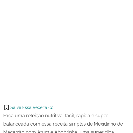
e
Abobrinha
Salve Essa Receita (
0
)
Faça uma refeição nutritiva, fácil, rápida e super
balanceada com essa receita simples de Mexidinho de
Macarrão com Atum e Abobrinha, uma super dica