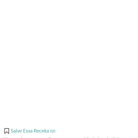
de
Creme
2023
de
Milho
e
Queijo
Mussarela
Salve Essa Receita (
0
)