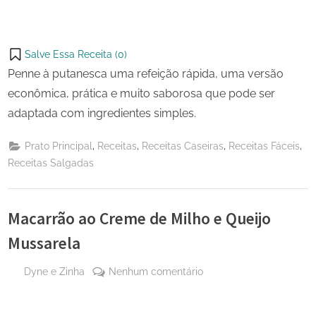
Salve Essa Receita (
0
)
Penne à putanesca uma refeição rápida, uma versão
econômica, prática e muito saborosa que pode ser
adaptada com ingredientes simples.
,
,
,
,
Prato Principal
Receitas
Receitas Caseiras
Receitas Fáceis
Receitas Salgadas
Macarrão ao Creme de Milho e Queijo
Mussarela
By
em
Dyne e Zinha
Nenhum comentário
Posted
13 de
Macarrão
on
agosto
ao