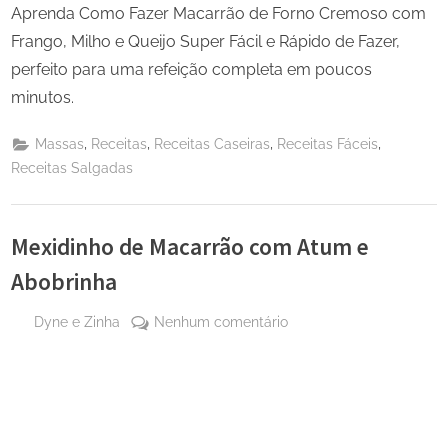
Aprenda Como Fazer Macarrão de Forno Cremoso com
Frango, Milho e Queijo Super Fácil e Rápido de Fazer,
perfeito para uma refeição completa em poucos
minutos.
,
,
,
,
Massas
Receitas
Receitas Caseiras
Receitas Fáceis
Receitas Salgadas
Mexidinho de Macarrão com Atum e
Abobrinha
By
em
Dyne e Zinha
Nenhum comentário
Posted
12 de
Mexidinho
on
agosto
de
de
Macarrão
2024
com
Atum