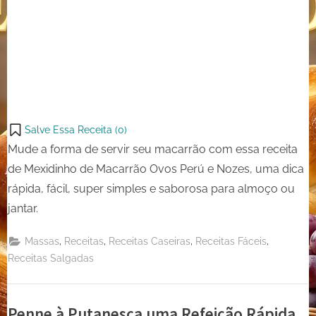
Salve Essa Receita (
0
)
Mude a forma de servir seu macarrão com essa receita
de Mexidinho de Macarrão Ovos Perú e Nozes, uma dica
rápida, fácil, super simples e saborosa para almoço ou
jantar.
,
,
,
,
Massas
Receitas
Receitas Caseiras
Receitas Fáceis
Receitas Salgadas
Penne à Putanesca uma Refeição Rápida