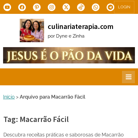
Skip
Youtube
Facebook
Pinterest
Instagram
X.com
Tiktok
WhatsApp
Telegram
LOGIN
to
content
culinariaterapia.com
por Dyne e Zinha
Início
>
Arquivo para Macarrão Fácil
Tag:
Macarrão Fácil
Descubra receitas práticas e saborosas de Macarrão