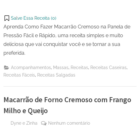
Salve Essa Receita (
0
)
Aprenda Como Fazer Macarrão Cremoso na Panela de
Pressão Fácil e Rápido, uma receita simples e muito
deliciosa que vai conquistar você e se tornar a sua
preferida.
,
,
,
,
Acompanhamentos
Massas
Receitas
Receitas Caseiras
,
Receitas Fáceis
Receitas Salgadas
Macarrão de Forno Cremoso com Frango
Milho e Queijo
By
em
Dyne e Zinha
Nenhum comentário
Posted
24
Macarrão
on
de
de