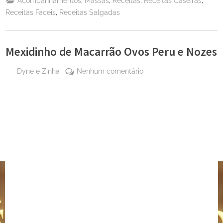
Acompanhamentos
Massas
Receitas
Receitas Caseiras
,
Receitas Fáceis
Receitas Salgadas
Mexidinho de Macarrão Ovos Peru e Nozes
By
em
Dyne e Zinha
Nenhum comentário
Posted
31
Mexidinho
on
de
de
julho
Macarrão
de
Ovos
2024
Peru
e
Nozes