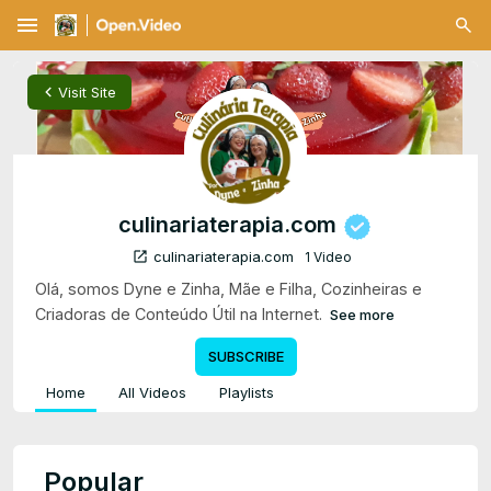
menu
chevron_left
Visit Site
culinariaterapia.com
open_in_new
culinariaterapia.com
1 Video
Olá, somos Dyne e Zinha, Mãe e Filha, Cozinheiras e
Criadoras de Conteúdo Útil na Internet.
See more
SUBSCRIBE
Home
All Videos
Playlists
Popular