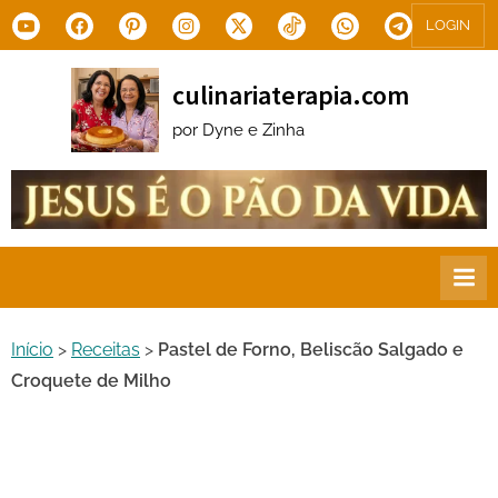
Skip
Youtube
Facebook
Pinterest
Instagram
X.com
Tiktok
WhatsApp
Telegram
LOGIN
to
content
culinariaterapia.com
por Dyne e Zinha
Início
>
Receitas
>
Pastel de Forno, Beliscão Salgado e
Croquete de Milho