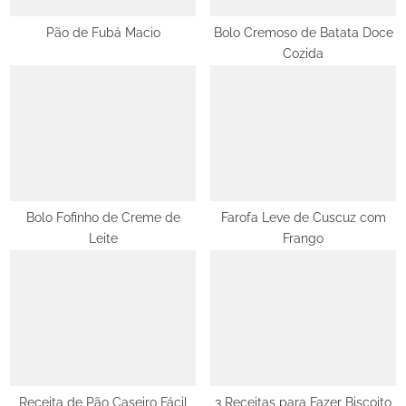
s
t
Pão de Fubá Macio
Bolo Cremoso de Batata Doce
Cozida
:
Bolo Fofinho de Creme de
Farofa Leve de Cuscuz com
Leite
Frango
Receita de Pão Caseiro Fácil
3 Receitas para Fazer Biscoito