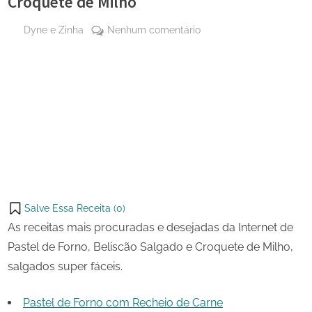
Croquete de Milho
By
em
Dyne e Zinha
Nenhum comentário
Posted
30 de
Pastel
on
outubro
de
de 2023
Forno,
Share
Beliscão
on
Share
Salgado
Pinterest
e
on
Share
Croquete
Telegram
on
Share
de
WhatsApp
Milho
on
Share
Email
on
Salve Essa Receita (
0
)
X
As receitas mais procuradas e desejadas da Internet de
Pastel de Forno, Beliscão Salgado e Croquete de Milho,
salgados super fáceis.
Pastel de Forno com Recheio de Carne