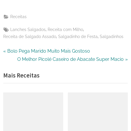
on
Share
Email
on
Receitas
X
Tags:
,
,
Lanches Salgados
Receita com Milho
,
,
Receita de Salgado Assado
Salgadinho de Festa
Salgadinhos
Navegação
P
Bolo Pega Marido Muito Mais Gostoso
r
N
O Melhor Picolé Caseiro de Abacate Super Macio
de
e
e
Mais Receitas
Post
v
x
i
t
o
P
u
o
s
s
P
t
o
: