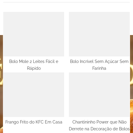
i
t
o
P
u
o
s
s
P
t
o
:
s
t
Bolo Mole 2 Leites Fácil e
Bolo Incrível Sem Açúcar Sem
Rápido
Farinha
:
Frango Frito do KFC Em Casa
Chantininho Power que Não
Derrete na Decoração de Bolos