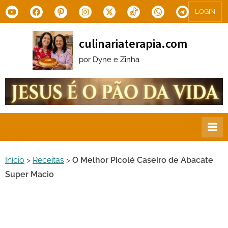
Skip
Youtube
Facebook
Pinterest
Instagram
X.com
Tiktok
WhatsApp
Telegram
LOGIN
to
content
culinariaterapia.com
por Dyne e Zinha
Início
>
Receitas
>
O Melhor Picolé Caseiro de Abacate
Super Macio