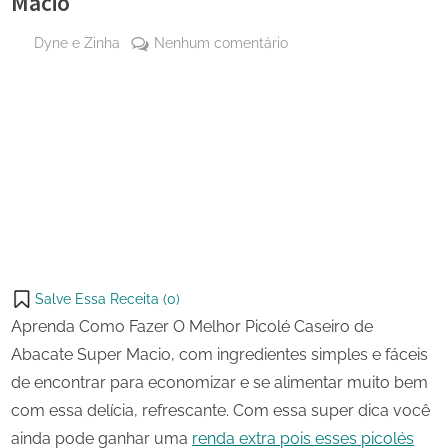
Macio
By
em
Dyne e Zinha
Nenhum comentário
Posted
31 de
O
on
outubro
Melhor
de 2023
Picolé
Share
Caseiro
on
Share
de
Pinterest
Abacate
on
Share
Super
Telegram
on
Share
Macio
WhatsApp
on
Share
Email
on
Salve Essa Receita (
0
)
X
Aprenda Como Fazer O Melhor Picolé Caseiro de
Abacate Super Macio, com ingredientes simples e fáceis
de encontrar para economizar e se alimentar muito bem
com essa delícia, refrescante. Com essa super dica você
ainda pode ganhar uma
renda extra pois esses picolés