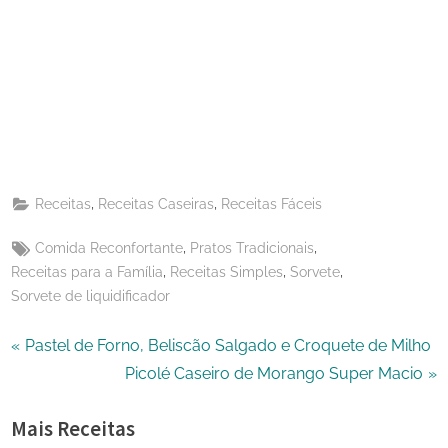
Share
on
Share
Pinterest
on
Share
Telegram
on
Share
WhatsApp
on
Share
Email
on
,
,
Receitas
Receitas Caseiras
Receitas Fáceis
X
Tags:
,
,
Comida Reconfortante
Pratos Tradicionais
,
,
,
Receitas para a Família
Receitas Simples
Sorvete
Sorvete de liquidificador
Navegação
P
Pastel de Forno, Beliscão Salgado e Croquete de Milho
r
N
Picolé Caseiro de Morango Super Macio
de
e
e
Mais Receitas
Post
v
x