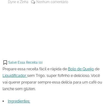
By
em
Dyne e Zinha
Nenhum comentário
Posted
27
Bolo
on
de
de
maio
Queijo
Share
de
de
on
Share
2024
Liquidificador
Pinterest
sem
on
Share
Trigo
Telegram
on
Share
WhatsApp
on
Share
Email
on
Salve Essa Receita (
0
)
X
Prepare essa receita fácil e rápida de
Bolo de Queijo
de
Liquidificador
sem Trigo, super fofinho e delicioso. Você
vai querer preparar sempre essa delícia para um café ou
lanche sem glúten.
Ingredientes: