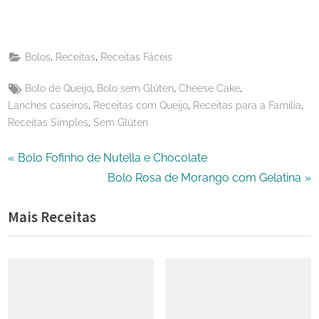
WhatsApp
on
Share
Email
on
,
,
Bolos
Receitas
Receitas Fáceis
X
Tags:
,
,
,
Bolo de Queijo
Bolo sem Glúten
Cheese Cake
,
,
,
Lanches caseiros
Receitas com Queijo
Receitas para a Família
,
Receitas Simples
Sem Glúten
Navegação
P
Bolo Fofinho de Nutella e Chocolate
r
N
Bolo Rosa de Morango com Gelatina
de
e
e
Mais Receitas
Post
v
x
i
t
o
P
u
o
s
s
P
t