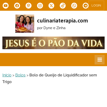
Skip
Youtube
Facebook
Pinterest
Instagram
X.com
Tiktok
WhatsApp
Telegram
LOGIN
to
content
culinariaterapia.com
por Dyne e Zinha
Início
>
Bolos
>
Bolo de Queijo de Liquidificador sem
Trigo