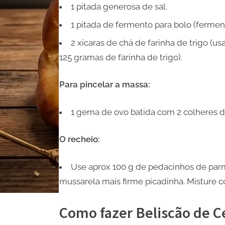
1 pitada generosa de sal.
1 pitada de fermento para bolo (fermen
2 xícaras de chá de farinha de trigo (
125 gramas de farinha de trigo).
Para pincelar a massa:
1 gema de ovo batida com 2 colheres de
O recheio:
Use aprox 100 g de pedacinhos de par
mussarela mais firme picadinha. Misture c
Como fazer Beliscão de 