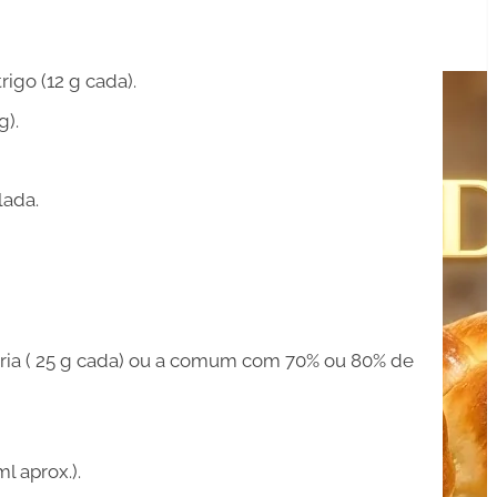
rigo (12 g cada).
g).
lada.
ária ( 25 g cada) ou a comum com 70% ou 80% de
l aprox.).