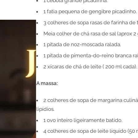
1 cebola grande picadinha.
1 fatia pequena de gengibre picadinho.
3 colheres de sopa rasas de farinha de t
Meia colher de chá rasa de sal (aprox 2 
1 pitada de noz-moscada ralada.
1 pitada de pimenta-do-reino branca ra
2 xícaras de chá de leite ( 200 ml cada).
A massa:
2 colheres de sopa de margarina culin
lipídios.
1 ovo inteiro ligeiramente batido.
4 colheres de sopa de leite líquido (50 m