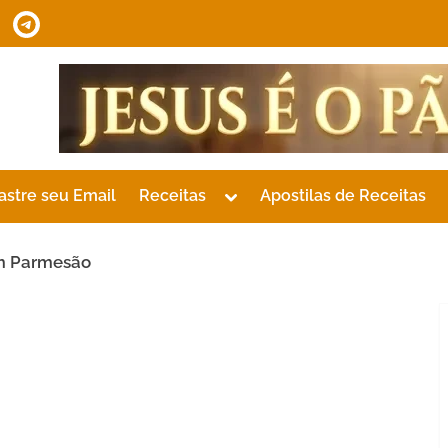
tsApp
Telegram
Toggle
astre seu Email
Receitas
Apostilas de Receitas
sub-
menu
om Parmesão