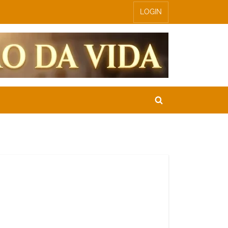
LOGIN
Toggle
search
form