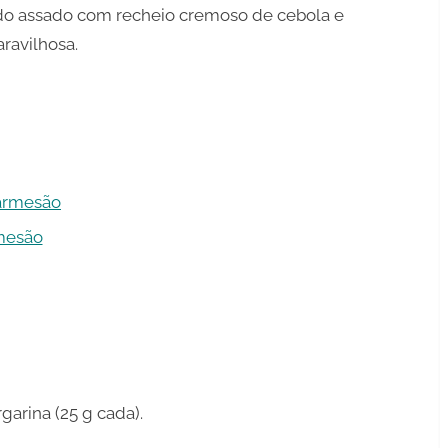
do assado com recheio cremoso de cebola e
ravilhosa.
armesão
mesão
arina (25 g cada).