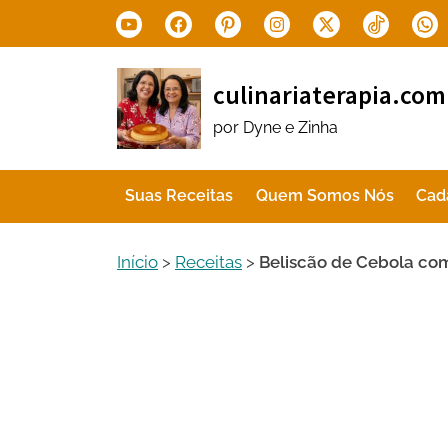
Skip
Youtube
Facebook
Pinterest
Instagram
X.com
Tiktok
Wha
to
content
culinariaterapia.com
por Dyne e Zinha
Suas Receitas
Quem Somos Nós
Cad
Início
>
Receitas
>
Beliscão de Cebola c