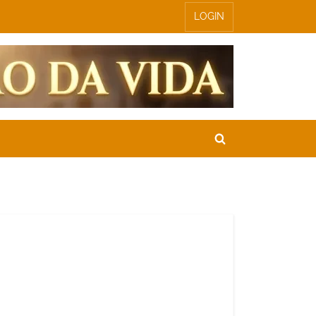
LOGIN
Toggle
search
form