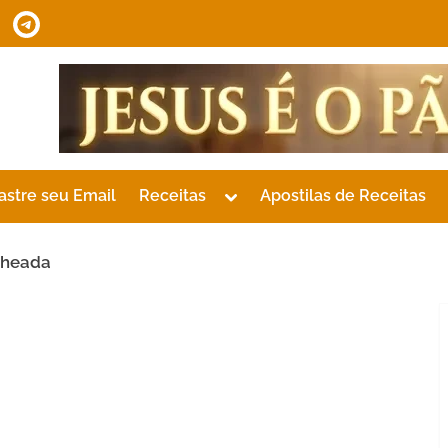
tsApp
Telegram
Toggle
astre seu Email
Receitas
Apostilas de Receitas
sub-
menu
cheada