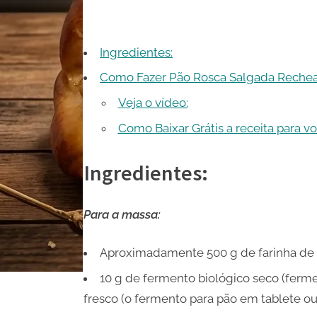
Ingredientes:
Como Fazer Pão Rosca Salgada Reche
Veja o vídeo:
Como Baixar Grátis a receita para v
Ingredientes:
Para a massa:
Aproximadamente 500 g de farinha de 
10 g de fermento biológico seco (ferme
fresco (o fermento para pão em tablete ou