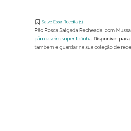
WhatsApp
on
Share
Email
on
Salve Essa Receita (
1
)
X
Pão Rosca Salgada Recheada, com Mussa
pão caseiro super fofinha.
Disponível para 
também e guardar na sua coleção de rece