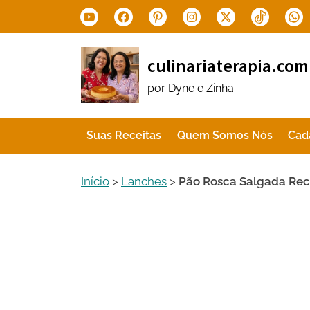
Skip
Youtube
Facebook
Pinterest
Instagram
X.com
Tiktok
Wha
to
content
culinariaterapia.com
por Dyne e Zinha
Suas Receitas
Quem Somos Nós
Cad
Início
>
Lanches
>
Pão Rosca Salgada Re