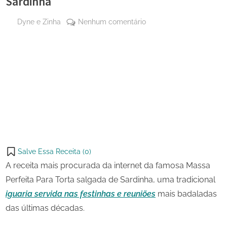
Sardinha
By
em
Dyne e Zinha
Nenhum comentário
Posted
19 de
Massa
on
agosto
Perfeita
de
Para
Share
2023
Torta
on
Share
salgada
Pinterest
de
on
Share
Sardinha
Telegram
on
Share
WhatsApp
on
Share
Email
on
Salve Essa Receita (
0
)
X
A receita mais procurada da internet da famosa Massa
Perfeita Para Torta salgada de Sardinha, uma tradicional
iguaria servida nas festinhas e reuniões
mais badaladas
das últimas décadas.