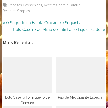
Tags:
,
,
Receitas Econômicas
Receitas para a Família
Receitas Simples
Navegação
P
O Segredo da Batata Crocante e Sequinha
r
N
Bolo Caseiro de Milho de Latinha no Liquidificador
de
e
e
Mais Receitas
Post
v
x
i
t
o
P
u
o
s
s
P
t
o
:
s
t
Bolo Caseiro Formigueiro de
Pão de Mel Gigante Especial
Cenoura
: