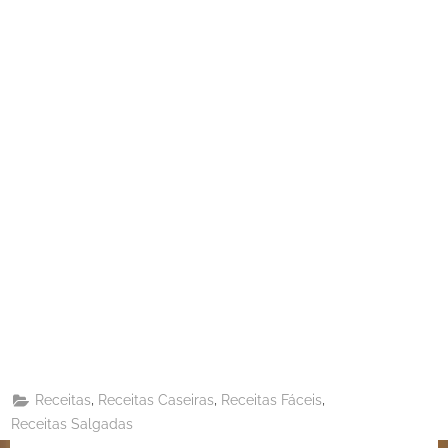
Share
on
Share
Pinterest
on
Share
Telegram
on
Share
WhatsApp
on
Share
Email
on
,
,
,
Receitas
Receitas Caseiras
Receitas Fáceis
X
Receitas Salgadas