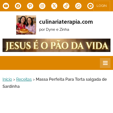
Skip
Youtube
Facebook
Pinterest
Instagram
X.com
Tiktok
WhatsApp
Telegram
LOGIN
to
content
culinariaterapia.com
por Dyne e Zinha
Início
>
Receitas
>
Massa Perfeita Para Torta salgada de
Sardinha