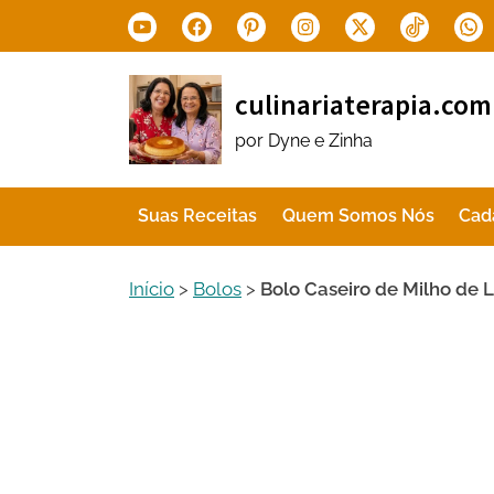
Skip
Youtube
Facebook
Pinterest
Instagram
X.com
Tiktok
Wha
to
content
culinariaterapia.com
por Dyne e Zinha
Suas Receitas
Quem Somos Nós
Cad
Início
>
Bolos
>
Bolo Caseiro de Milho de L