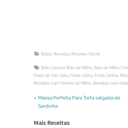
on
Share
Pinterest
on
Share
Telegram
on
Share
WhatsApp
on
Share
Email
on
,
,
Bolos
Receitas
Receitas Fáceis
X
Tags:
,
,
Bolo Caseiro
Bolo de Milho
Bolo de Milho Cr
,
,
,
Festa de São João
Festa Julina
Festa Junina
Rec
,
Receitas com Farinha de Milho
Receitas com fubá
Navegação
P
Massa Perfeita Para Torta salgada de
r
Sardinha
de
e
Mais Receitas
v
Post