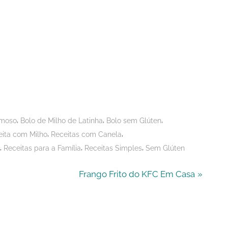
,
,
,
emoso
Bolo de Milho de Latinha
Bolo sem Glúten
,
,
eita com Milho
Receitas com Canela
,
,
,
Receitas para a Família
Receitas Simples
Sem Glúten
N
Frango Frito do KFC Em Casa
e
x
t