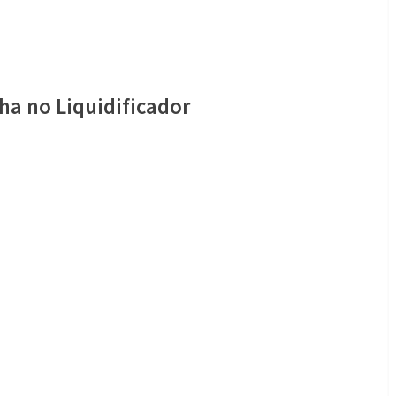
ha no Liquidificador
icador