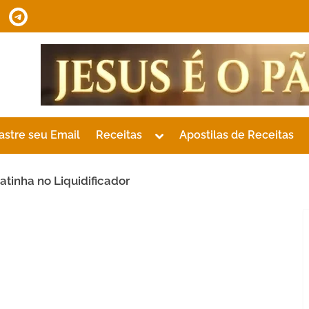
tsApp
Telegram
Toggle
astre seu Email
Receitas
Apostilas de Receitas
sub-
menu
atinha no Liquidificador