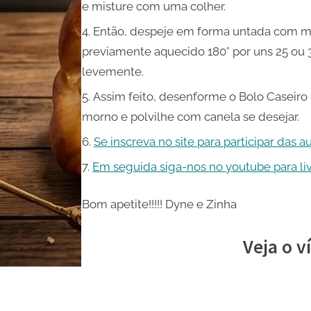
e misture com uma colher.
Então, despeje em forma untada com ma
previamente aquecido 180° por uns 25 ou 3
levemente.
Assim feito, desenforme o Bolo Caseiro
morno e polvilhe com canela se desejar.
Se inscreva no site para participar das a
Em seguida siga-nos no youtube para live
Bom apetite!!!!! Dyne e Zinha
Veja o v
Share