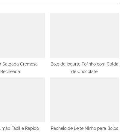
P
o
s
t
:
 Salgada Cremosa
Bolo de Iogurte Fofinho com Calda
Recheada
de Chocolate
imão Fácil e Rápido
Recheio de Leite Ninho para Bolos