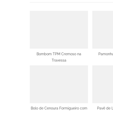
i
o
u
s
P
o
s
t
Bombom TPM Cremoso na
Pamonha
Travessa
:
Bolo de Cenoura Formigueiro com
Pavê de L