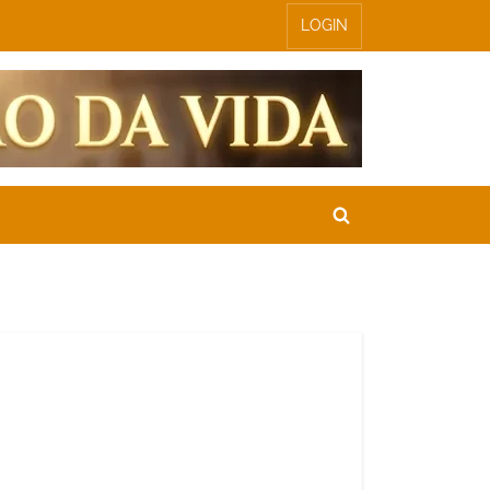
LOGIN
Toggle
search
form