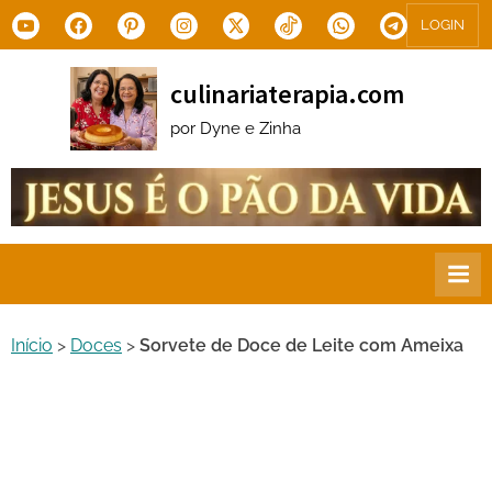
Skip
Youtube
Facebook
Pinterest
Instagram
X.com
Tiktok
WhatsApp
Telegram
LOGIN
to
content
culinariaterapia.com
por Dyne e Zinha
Início
>
Doces
>
Sorvete de Doce de Leite com Ameixa