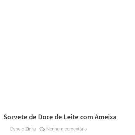
Sorvete de Doce de Leite com Ameixa
By
em
Dyne e Zinha
Nenhum comentário
Posted