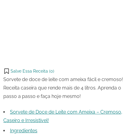
16 de
Sorvete
on
agosto
de
de
Doce
Share
2023
de
on
Share
Leite
Pinterest
com
on
Share
Ameixa
Telegram
on
Share
WhatsApp
on
Share
Email
on
Salve Essa Receita (
0
)
X
Sorvete de doce de leite com ameixa fácil e cremoso!
Receita caseira que rende mais de 4 litros. Aprenda o
passo a passo e faça hoje mesmo!
Sorvete de Doce de Leite com Ameixa – Cremoso,
Caseiro e Irresistível!
Ingredientes