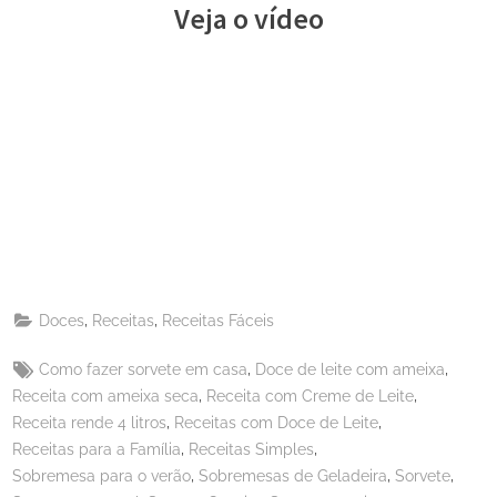
Veja o vídeo
Share
on
Share
Pinterest
on
Share
Telegram
on
Share
WhatsApp
on
Share
Email
on
,
,
Doces
Receitas
Receitas Fáceis
X
Tags:
,
,
Como fazer sorvete em casa
Doce de leite com ameixa
,
,
Receita com ameixa seca
Receita com Creme de Leite
,
,
Receita rende 4 litros
Receitas com Doce de Leite
,
,
Receitas para a Família
Receitas Simples
,
,
,
Sobremesa para o verão
Sobremesas de Geladeira
Sorvete