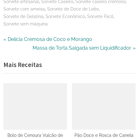
,
,
,
Sorvete artesanal
Sorvete Caseiro
Sorvete caseiro cremoso
,
,
Sorvete com ameixa
Sorvete de Doce de Leite
,
,
,
Sorvete de Gelatina
Sorvete Econômico
Sorvete Fácil
Sorvete sem máquina
Navegação
P
Delícia Cremosa de Coco e Morango
r
N
Massa de Torta Salgada sem Liquidificador
de
e
e
Mais Receitas
Post
v
x
i
t
o
P
u
o
s
s
P
t
o
:
s
t
Bolo de Cenoura Vulcão de
Pão Doce e Rosca de Canela