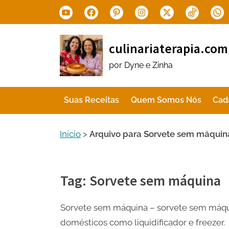
Skip
Youtube
Facebook
Pinterest
Instagram
X.com
Tiktok
Wha
to
content
culinariaterapia.com
por Dyne e Zinha
Suas Receitas
Quem Somos Nós
Cad
Início
>
Arquivo para Sorvete sem máquin
Tag:
Sorvete sem máquina
Sorvete sem máquina – sorvete sem máqui
domésticos como liquidificador e freezer.