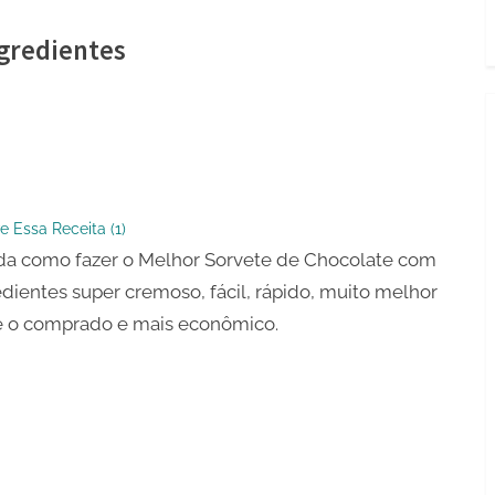
ngredientes
ate
e Essa Receita (
1
)
a como fazer o Melhor Sorvete de Chocolate com
entes
edientes super cremoso, fácil, rápido, muito melhor
e o comprado e mais econômico.