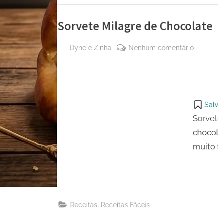
Sorvete Milagre de Chocolate
By
em
Dyne e Zinha
Nenhum comentário
Posted
21 de
Sorvete
on
outubro
Milagre
de
de
2024
Chocol
Salv
Sorvet
chocol
muito f
,
Receitas
Receitas Fáceis