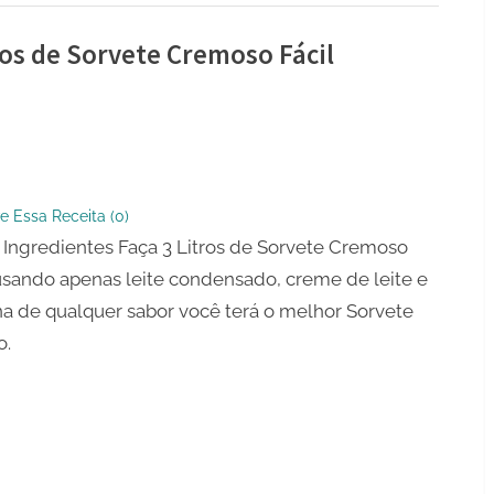
ros de Sorvete Cremoso Fácil
entes
e Essa Receita (
0
)
Ingredientes Faça 3 Litros de Sorvete Cremoso
 usando apenas leite condensado, creme de leite e
na de qualquer sabor você terá o melhor Sorvete
o.
so