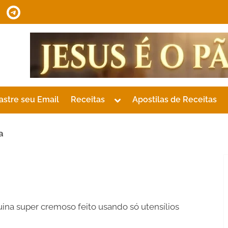
tsApp
Telegram
Toggle
astre seu Email
Receitas
Apostilas de Receitas
sub-
menu
a
na super cremoso feito usando só utensílios