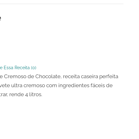
e
so
ate
e Essa Receita (
0
)
e Cremoso de Chocolate, receita caseira perfeita
vete ultra cremoso com ingredientes fáceis de
ar, rende 4 litros.