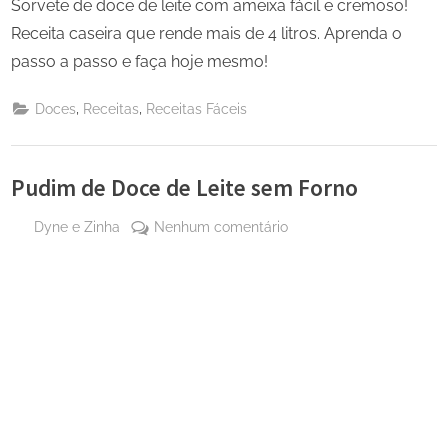
Sorvete de doce de leite com ameixa fácil e cremoso!
Receita caseira que rende mais de 4 litros. Aprenda o
passo a passo e faça hoje mesmo!
,
,
Doces
Receitas
Receitas Fáceis
Pudim de Doce de Leite sem Forno
By
em
Dyne e Zinha
Nenhum comentário
Posted
23
Pudim
on
de
de
maio
Doce
de
de
2023
Leite
sem
Forno