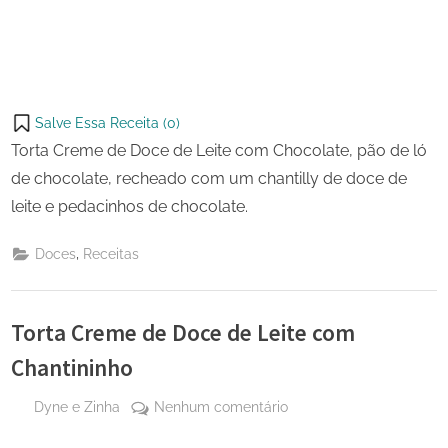
Salve Essa Receita (
0
)
Torta Creme de Doce de Leite com Chocolate, pão de ló
de chocolate, recheado com um chantilly de doce de
leite e pedacinhos de chocolate.
,
Doces
Receitas
Torta Creme de Doce de Leite com
Chantininho
By
em
Dyne e Zinha
Nenhum comentário
Posted
7 de
Torta