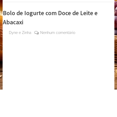
Bolo de Iogurte com Doce de Leite e
Abacaxi
By
em
Dyne e Zinha
Nenhum comentário
Posted
24 de
Bolo
on
agosto
de
de
Iogurte
2023
com
Doce
de
Leite
e
Abacaxi