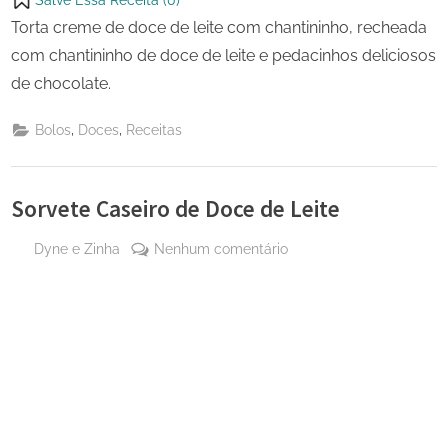
Torta creme de doce de leite com chantininho, recheada
com chantininho de doce de leite e pedacinhos deliciosos
de chocolate.
,
,
Bolos
Doces
Receitas
Sorvete Caseiro de Doce de Leite
By
em
Dyne e Zinha
Nenhum comentário
Posted
6 de
Sorvete
on
setembro
Caseiro
de 2023
de
Doce
de
Leite