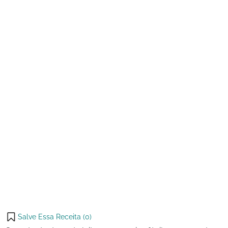
de
Doce
2023
de
Leite
com
Ameixa
Salve Essa Receita (
0
)