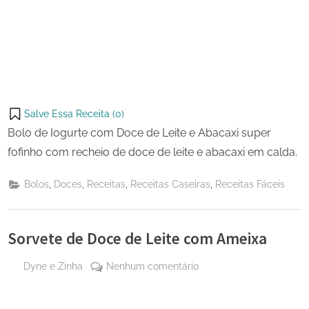
Salve Essa Receita (
0
)
Bolo de Iogurte com Doce de Leite e Abacaxi super
fofinho com recheio de doce de leite e abacaxi em calda.
,
,
,
,
Bolos
Doces
Receitas
Receitas Caseiras
Receitas Fáceis
Sorvete de Doce de Leite com Ameixa
By
em
Dyne e Zinha
Nenhum comentário
Posted
16 de
Sorvete
on
agosto
de