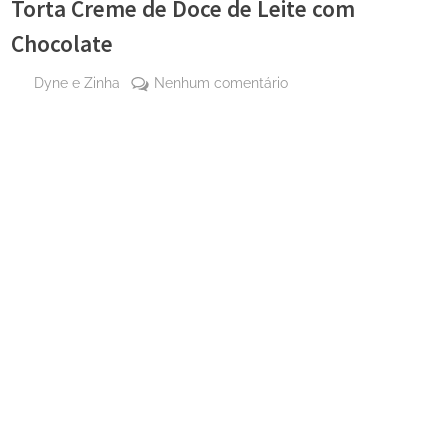
Torta Creme de Doce de Leite com
Chocolate
By
em
Dyne e Zinha
Nenhum comentário
Posted
12 de
Torta
on
setembro
Creme
de 2023
de
Doce
de
Leite
com
Chocolate