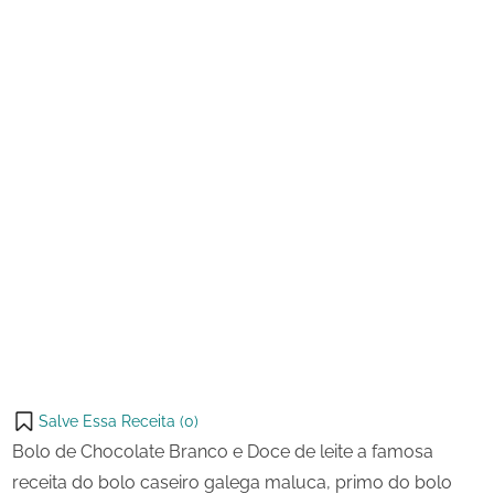
e
Doce
de
Leite
Salve Essa Receita (
0
)
Bolo de Chocolate Branco e Doce de leite a famosa
receita do bolo caseiro galega maluca, primo do bolo