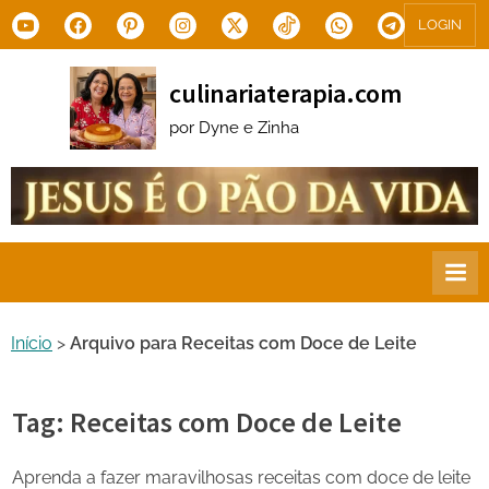
Skip
Youtube
Facebook
Pinterest
Instagram
X.com
Tiktok
WhatsApp
Telegram
LOGIN
to
content
culinariaterapia.com
por Dyne e Zinha
Início
>
Arquivo para Receitas com Doce de Leite
Tag:
Receitas com Doce de Leite
Aprenda a fazer maravilhosas receitas com doce de leite