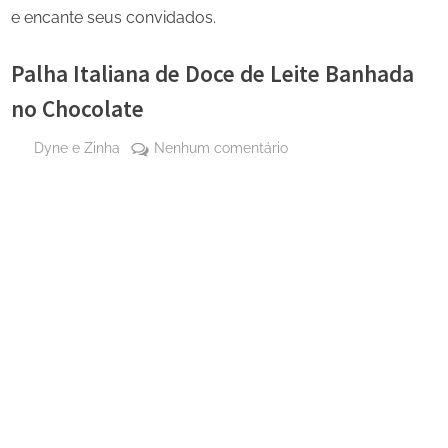
e encante seus convidados.
Palha Italiana de Doce de Leite Banhada
no Chocolate
By
em
Dyne e Zinha
Nenhum comentário
Posted
1 de
Palha
on
abril
Italiana
de
de
2025
Doce
de
Leite
Banhada
no
Chocolate