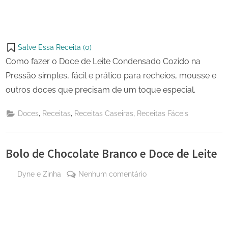
Salve Essa Receita (
0
)
Como fazer o Doce de Leite Condensado Cozido na
Pressão simples, fácil e prático para recheios, mousse e
outros doces que precisam de um toque especial.
,
,
,
Doces
Receitas
Receitas Caseiras
Receitas Fáceis
Bolo de Chocolate Branco e Doce de Leite
By
em
Dyne e Zinha
Nenhum comentário
Posted
1 de
Bolo
on
junho
de
de
Chocolate
2024
Branco