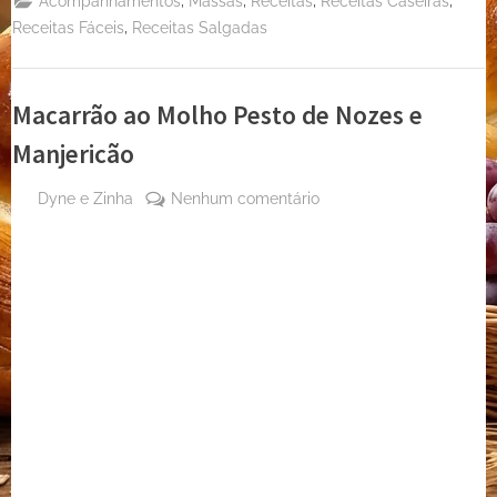
,
,
,
,
Acompanhamentos
Massas
Receitas
Receitas Caseiras
,
Receitas Fáceis
Receitas Salgadas
Macarrão ao Molho Pesto de Nozes e
Manjericão
By
em
Dyne e Zinha
Nenhum comentário
Posted
17 de
Macarrão
on
agosto
ao
de
Molho
2024
Pesto
de
Nozes
e
Manjericão