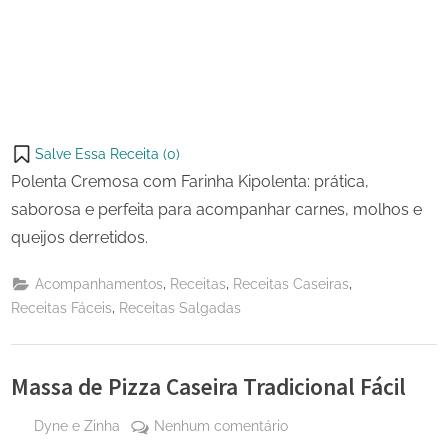
Salve Essa Receita (
0
)
Polenta Cremosa com Farinha Kipolenta: prática,
saborosa e perfeita para acompanhar carnes, molhos e
queijos derretidos.
,
,
,
Acompanhamentos
Receitas
Receitas Caseiras
,
Receitas Fáceis
Receitas Salgadas
Massa de Pizza Caseira Tradicional Fácil
By
em
Dyne e Zinha
Nenhum comentário
Posted
20