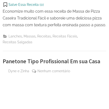
Salve Essa Receita (
0
)
Economize muito com essa receita de Massa de Pizza
Caseira Tradicional Fácil e saboreie uma deliciosa pizza
com massa com textura perfeita ensinada passo a passo.
,
,
,
,
Lanches
Massas
Receitas
Receitas Fáceis
Receitas Salgadas
Panetone Tipo Profissional Em sua Casa
By
em
Dyne e Zinha
Nenhum comentário
Posted
27
Panetone
on
de
Tipo
abril
Profissional
de
Em
2025
sua
Casa