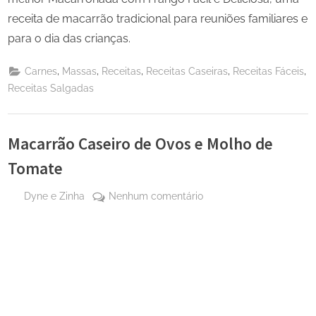
receita de macarrão tradicional para reuniões familiares e
para o dia das crianças.
,
,
,
,
,
Carnes
Massas
Receitas
Receitas Caseiras
Receitas Fáceis
Receitas Salgadas
Macarrão Caseiro de Ovos e Molho de
Tomate
By
em
Dyne e Zinha
Nenhum comentário
Posted
27 de
Macarrão
on
agosto
Caseiro
de
de
2024
Ovos
e
Molho
de