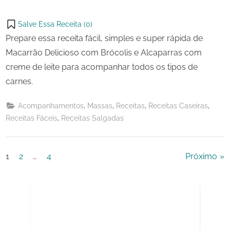
Salve Essa Receita (
0
)
Prepare essa receita fácil, simples e super rápida de
Macarrão Delicioso com Brócolis e Alcaparras com
creme de leite para acompanhar todos os tipos de
carnes.
,
,
,
,
Acompanhamentos
Massas
Receitas
Receitas Caseiras
,
Receitas Fáceis
Receitas Salgadas
Paginação
1
2
…
4
Próximo
de
posts