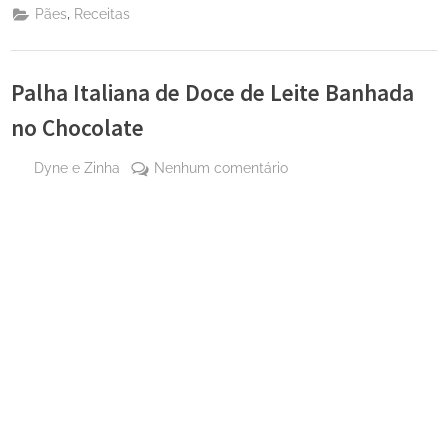
,
Pães
Receitas
Palha Italiana de Doce de Leite Banhada
no Chocolate
By
em
Dyne e Zinha
Nenhum comentário
Posted
1 de
Palha
on
abril
Italiana
de
de
2025
Doce
de
Leite
Banhada
no
Chocolate