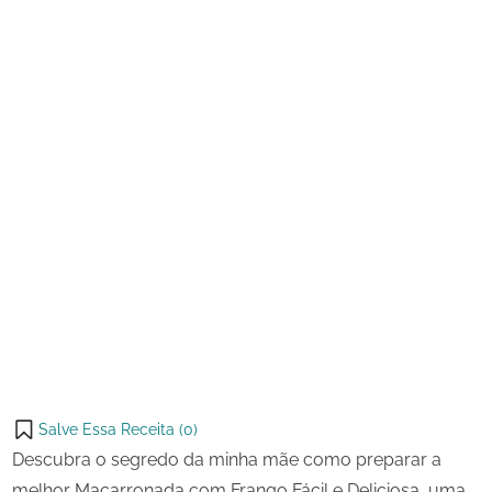
e
Deliciosa
Salve Essa Receita (
0
)
Descubra o segredo da minha mãe como preparar a
melhor Macarronada com Frango Fácil e Deliciosa, uma