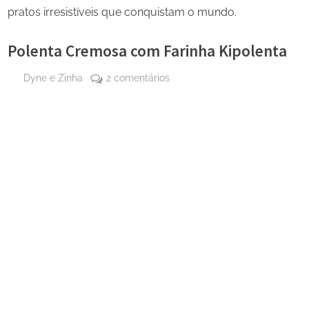
pratos irresistíveis que conquistam o mundo.
Polenta Cremosa com Farinha Kipolenta
By
em
Dyne e Zinha
2 comentários
Posted
24 de
Polenta
on
setembro
Cremosa
de 2025
com
Farinha
Kipolenta