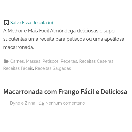
Salve Essa Receita (
0
)
A Melhor e Mais Fácil Almôndega deliciosas e super
suculentas uma receita para petiscos ou uma apetitosa
macarronada.
,
,
,
,
,
Carnes
Massas
Petiscos
Receitas
Receitas Caseiras
,
Receitas Fáceis
Receitas Salgadas
Macarronada com Frango Fácil e Deliciosa
By
em
Dyne e Zinha
Nenhum comentário
Posted
29 de
Macarronada
on
setembro
com
de 2024
Frango
Fácil