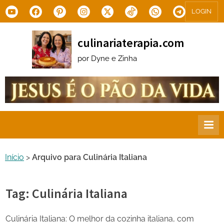
Skip
Youtube
Facebook
Pinterest
Instagram
X.com
Tiktok
WhatsApp
Telegram
LOGIN
to
content
culinariaterapia.com
por Dyne e Zinha
Início
>
Arquivo para Culinária Italiana
Tag:
Culinária Italiana
Culinária Italiana: O melhor da cozinha italiana, com