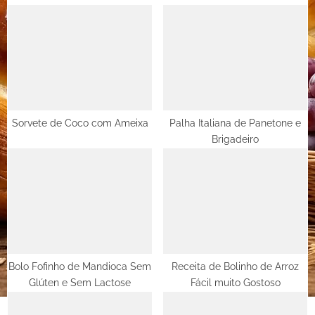
s
o
P
s
o
t
s
:
t
:
Sorvete de Coco com Ameixa
Palha Italiana de Panetone e
Brigadeiro
Bolo Fofinho de Mandioca Sem
Receita de Bolinho de Arroz
Glúten e Sem Lactose
Fácil muito Gostoso