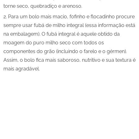
torne seco, quebradiço e arenoso.
Para um bolo mais macio, fofinho e flocadinho procure
sempre usar fubá de milho integral (essa informação está
na embalagem). O fubá integral é aquele obtido da
moagem do puro milho seco com todos os
componentes do grão (incluindo o farelo e o gérmen).
Assim, o bolo fica mais saboroso, nutritivo e sua textura é
mais agradável.
Share
on
Share
Pinterest
on
Share
Telegram
on
Share
WhatsApp
on