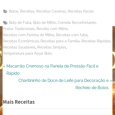
Share
Email
on
,
,
,
Bolos
Receitas
Receitas Caseiras
Receitas Fáceis
X
Tags:
,
,
,
Bolo de Fubá
Bolo de Milho
Comida Reconfortante
,
,
Pratos Tradicionais
Receita com Milho
,
,
Receitas com Farinha de Milho
Receitas com fubá
,
,
,
Receitas Econômicas
Receitas para a Família
Receitas Rápidas
,
,
Receitas Saudáveis
Receitas Simples
Temperatura para Assar Bolo
Navegação
P
Macarrão Cremoso na Panela de Pressão Fácil e
r
Rápido
de
e
N
Chantininho de Doce de Leite para Decoração e
Post
v
e
Recheio de Bolos
i
x
Mais Receitas
o
t
u
P