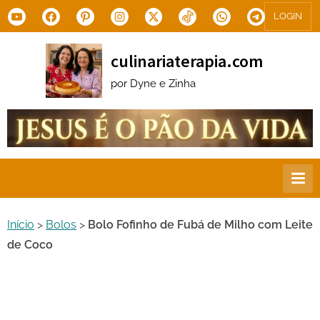
Skip
Youtube
Facebook
Pinterest
Instagram
X.com
Tiktok
WhatsApp
Telegram
LOGIN
to
content
culinariaterapia.com
por Dyne e Zinha
Início
>
Bolos
>
Bolo Fofinho de Fubá de Milho com Leite
de Coco