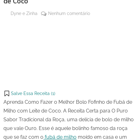
de Coco
By
em
Dyne e Zinha
Nenhum comentário
Posted
16
Bolo
on
de
Fofinho
julho
de
Share
de
Fubá
on
Share
2025
de
Pinterest
Milho
on
Share
com
Telegram
on
Share
Leite
WhatsApp
de
on
Share
Coco
Email
on
Salve Essa Receita (
1
)
X
Aprenda Como Fazer o Melhor Bolo Fofinho de Fubá de
Milho com Leite de Coco. A Receita Certa para O Puro
Sabor Tradicional da Roça, uma delícia de bolo de milho
que vale Ouro. Esse é aquele bolinho famoso da roça
que se faz com o
fubá de milho
moído em casa e um