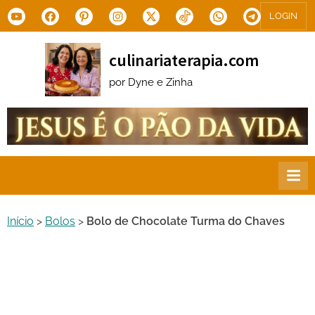
Skip
Youtube
Facebook
Pinterest
Instagram
X.com
Tiktok
WhatsApp
Telegram
LOGIN
to
content
culinariaterapia.com
por Dyne e Zinha
Início
>
Bolos
>
Bolo de Chocolate Turma do Chaves