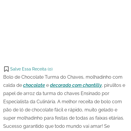
17 de
Bolo
on
setembro
de
de 2023
Chocolate
Share
Turma
on
Share
do
Pinterest
Chaves
on
Share
Telegram
on
Share
WhatsApp
on
Share
Email
on
Salve Essa Receita (
0
)
X
Bolo de Chocolate Turma do Chaves, molhadinho com
calda de
chocolate
e
decorado com chantilly
, pirulitos e
papel de arroz da turma do chaves Ensinado por
Especialista da Culinária. A melhor receita de bolo com
pão de ló de chocolate fácil e rápido, muito gelado e
super molhadinho para festas de todas as faixas etárias.
Sucesso garantido que todo mundo vai amar! Se