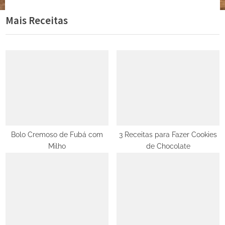
de
e
e
Mais Receitas
Post
v
x
i
t
o
P
u
o
s
s
P
t
o
:
s
t
Bolo Cremoso de Fubá com
3 Receitas para Fazer Cookies
Milho
de Chocolate
: