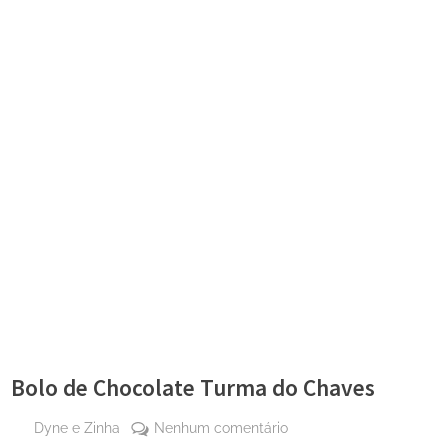
Bolo de Chocolate Turma do Chaves
By
em
Dyne e Zinha
Nenhum comentário
Posted