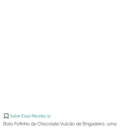
de
Chocolate
2024
Vulcão
de
Brigadeiro
Salve Essa Receita (
1
)
Bolo Fofinho de Chocolate Vulcão de Brigadeiro, uma