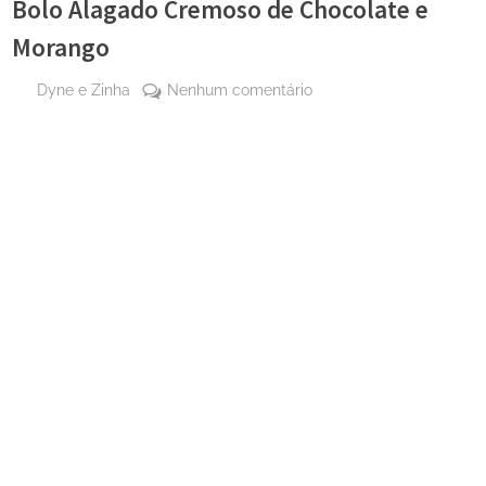
Bolo Alagado Cremoso de Chocolate e
Morango
By
em
Dyne e Zinha
Nenhum comentário
Posted
27
Bolo
on
de
Alagado
maio
Cremoso
de
de
2024
Chocolate
e
Morango