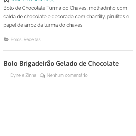
Bolo de Chocolate Turma do Chaves, molhadinho com
calda de chocolate e decorado com chantilly, pirulitos e
papel de arroz da turma do chaves.
,
Bolos
Receitas
Bolo Brigadeirão Gelado de Chocolate
By
em
Dyne e Zinha
Nenhum comentário
Posted
2 de
Bolo
on
agosto
Brigadeirão
de
Gelado
2023
de
Chocolate