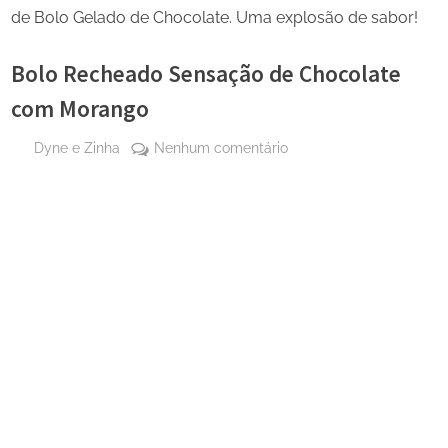
de Bolo Gelado de Chocolate. Uma explosão de sabor!
Bolo Recheado Sensação de Chocolate
com Morango
By
em
Dyne e Zinha
Nenhum comentário
Posted
13
Bolo
on
de
Recheado
abril
Sensação
de
de
2025
Chocolate
com
Morango