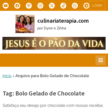
Skip
Youtube
Facebook
Pinterest
Instagram
X.com
Tiktok
WhatsApp
Telegram
LOGIN
to
content
culinariaterapia.com
por Dyne e Zinha
Início
>
Arquivo para Bolo Gelado de Chocolate
Tag:
Bolo Gelado de Chocolate
Satisfaça seu desejo por chocolate com nossas receitas