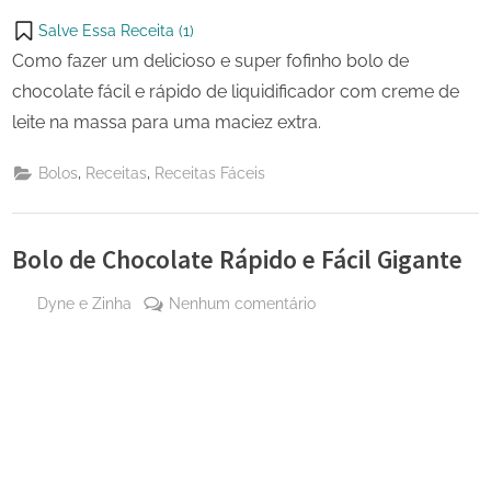
Salve Essa Receita (
1
)
Como fazer um delicioso e super fofinho bolo de
chocolate fácil e rápido de liquidificador com creme de
leite na massa para uma maciez extra.
,
,
Bolos
Receitas
Receitas Fáceis
Bolo de Chocolate Rápido e Fácil Gigante
By
em
Dyne e Zinha
Nenhum comentário
Posted
24
Bolo
on
de
de
maio
Chocolate
de
Rápido
2024
e
Fácil
Gigante