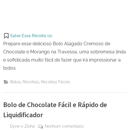
Salve Essa Receita (
0
)
Prepare esse delicioso Bolo Alagado Cremoso de
Chocolate e Morango na Travessa, uma sobremesa linda
e sofisticada muito fácil de fazer que irá impressionar a
todos.
,
,
Bolos
Receitas
Receitas Fáceis
Bolo de Chocolate Fácil e Rápido de
Liquidificador
By
em
Dyne e Zinha
Nenhum comentário