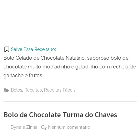
Salve Essa Receita (
0
)
Bolo Gelado de Chocolate Natalino, saboroso bolo de
chocolate muito molhadinho e geladinho com recheio de
ganache e frutas.
,
,
Bolos
Receitas
Receitas Fáceis
Bolo de Chocolate Turma do Chaves
By
em
Dyne e Zinha
Nenhum comentário
Posted
17 de
Bolo