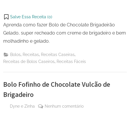
Salve Essa Receita (
0
)
Aprenda como fazer Bolo de Chocolate Brigadeirão
Gelado, super recheado com creme de brigadeiro e bem
molhadinho e gelado.
,
,
,
Bolos
Receitas
Receitas Caseiras
,
Receitas de Bolos Caseiros
Receitas Fáceis
Bolo Fofinho de Chocolate Vulcão de
Brigadeiro
By
em
Dyne e Zinha
Nenhum comentário
Posted
30
Bolo
on
de
Fofinho
maio
de