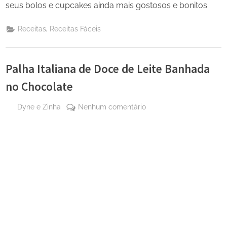
seus bolos e cupcakes ainda mais gostosos e bonitos.
,
Receitas
Receitas Fáceis
Palha Italiana de Doce de Leite Banhada
no Chocolate
By
em
Dyne e Zinha
Nenhum comentário
Posted
1 de
Palha
on
abril
Italiana
de
de
2025
Doce
de
Leite
Banhada
no
Chocolate