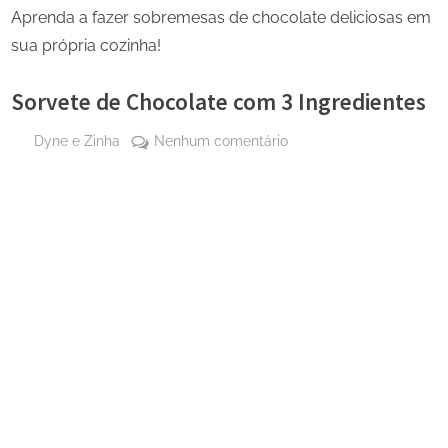
Aprenda a fazer sobremesas de chocolate deliciosas em
sua própria cozinha!
Sorvete de Chocolate com 3 Ingredientes
By
em
Dyne e Zinha
Nenhum comentário
Posted
2 de
Sorvete
on
junho
de
de
Chocolate
2025
com
3
Ingredientes