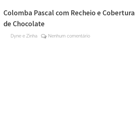
Colomba Pascal com Recheio e Cobertura
de Chocolate
By
em
Dyne e Zinha
Nenhum comentário
Posted
30 de
Colomba
on
março
Pascal
de
com
2025
Recheio
e
Cobertura
de
Chocolate