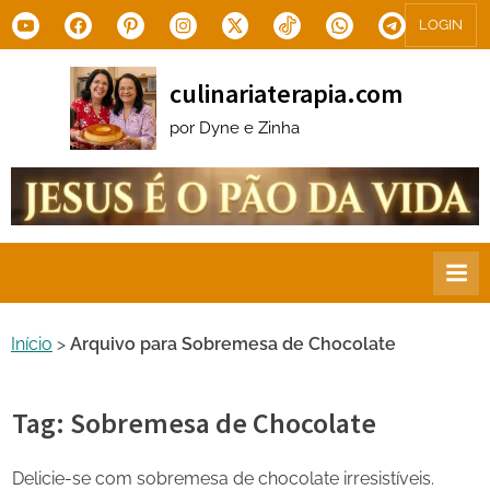
Skip
Youtube
Facebook
Pinterest
Instagram
X.com
Tiktok
WhatsApp
Telegram
LOGIN
to
content
culinariaterapia.com
por Dyne e Zinha
Início
>
Arquivo para Sobremesa de Chocolate
Tag:
Sobremesa de Chocolate
Delicie-se com sobremesa de chocolate irresistíveis.