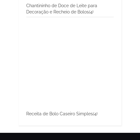
Chantininho de Doce de Leite para
Decoração e Recheio de Bolos
(4)
Receita de Bolo Caseiro Simples
(4)