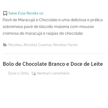
Salve Essa Receita (
0
)
Pavê de Maracujá e Chocolate e uma deliciosa e prática
sobremesa pavê de biscoito maizena com mousse
cremosa de maracujá e raspas de chocolate.
,
,
Receitas
Receitas Caseiras
Receitas Fáceis
Bolo de Chocolate Branco e Doce de Leite
By
em
Dyne e Zinha
Nenhum comentário
Posted
1 de
Bolo
on
junho
de
de
Chocolate
2024
Branco
e
Doce