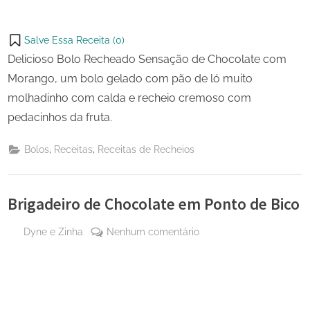
Salve Essa Receita (
0
)
Delicioso Bolo Recheado Sensação de Chocolate com
Morango, um bolo gelado com pão de ló muito
molhadinho com calda e recheio cremoso com
pedacinhos da fruta.
,
,
Bolos
Receitas
Receitas de Recheios
Brigadeiro de Chocolate em Ponto de Bico
By
em
Dyne e Zinha
Nenhum comentário
Posted
4 de
Brigadeiro
on
abril
de
de
Chocolate
2025
em