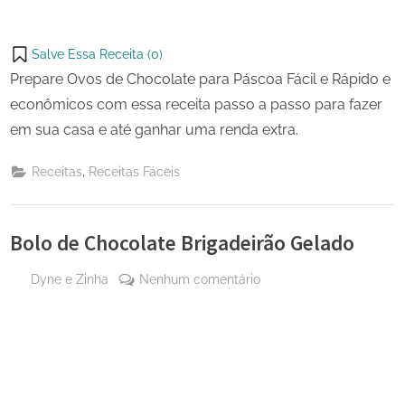
Salve Essa Receita (
0
)
Prepare Ovos de Chocolate para Páscoa Fácil e Rápido e
econômicos com essa receita passo a passo para fazer
em sua casa e até ganhar uma renda extra.
,
Receitas
Receitas Fáceis
Bolo de Chocolate Brigadeirão Gelado
By
em
Dyne e Zinha
Nenhum comentário
Posted
26 de
Bolo
on
novembro
de
de 2024
Chocolate
Brigadeirão
Gelado