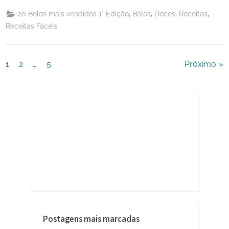
,
,
,
,
20 Bolos mais vendidos 1° Edição
Bolos
Doces
Receitas
Receitas Fáceis
Paginação
1
2
…
5
Próximo
de
posts
Postagens mais marcadas