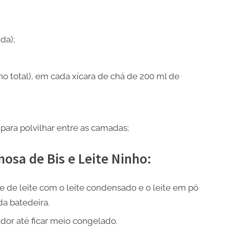
da);
 no total), em cada xícara de chá de 200 ml de
 para polvilhar entre as camadas;
sa de Bis e Leite Ninho:
de leite com o leite condensado e o leite em pó
a batedeira.
dor até ficar meio congelado.