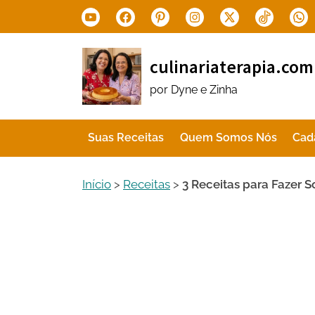
Skip
Youtube
Facebook
Pinterest
Instagram
X.com
Tiktok
Wha
to
content
culinariaterapia.com
por Dyne e Zinha
Suas Receitas
Quem Somos Nós
Cad
Início
>
Receitas
>
3 Receitas para Fazer