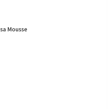
esa Mousse
s
esa