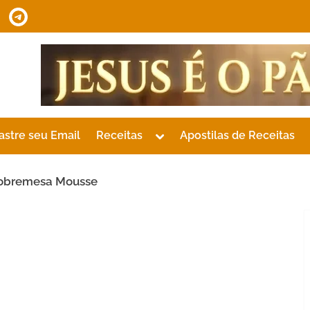
tsApp
Telegram
Toggle
astre seu Email
Receitas
Apostilas de Receitas
sub-
menu
 Sobremesa Mousse