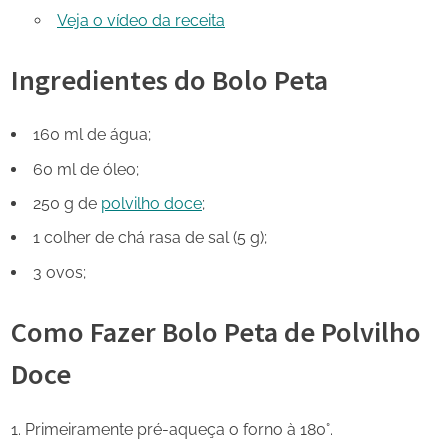
Veja o vídeo da receita
Ingredientes do Bolo Peta
160 ml de água;
60 ml de óleo;
250 g de
polvilho doce
;
1 colher de chá rasa de sal (5 g);
3 ovos;
Como Fazer Bolo Peta de Polvilho
Doce
Primeiramente pré-aqueça o forno à 180°.