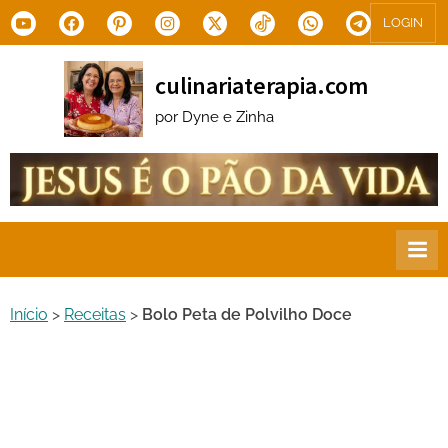
Skip
Youtube
Facebook
Pinterest
Instagram
X.com
Tiktok
WhatsApp
Telegram
LOGIN
to
content
culinariaterapia.com
por Dyne e Zinha
Início
>
Receitas
>
Bolo Peta de Polvilho Doce