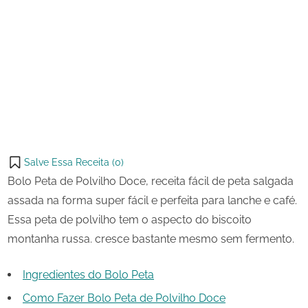
26
Bolo
on
de
Peta
maio
de
Share
de
Polvilho
on
Share
2024
Doce
Pinterest
on
Share
Telegram
on
Share
WhatsApp
on
Share
Email
on
Salve Essa Receita (
0
)
X
Bolo Peta de Polvilho Doce, receita fácil de peta salgada
assada na forma super fácil e perfeita para lanche e café.
Essa peta de polvilho tem o aspecto do biscoito
montanha russa. cresce bastante mesmo sem fermento.
Ingredientes do Bolo Peta
Como Fazer Bolo Peta de Polvilho Doce