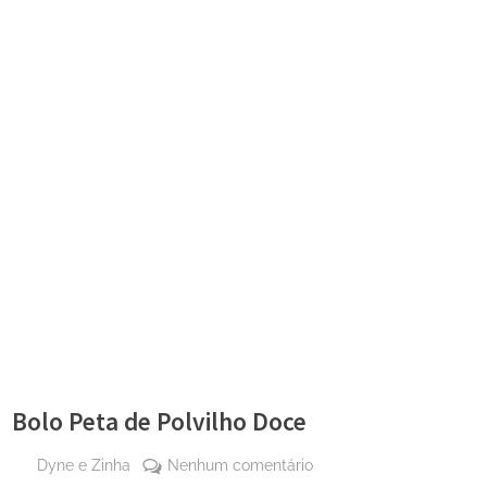
Bolo Peta de Polvilho Doce
By
em
Dyne e Zinha
Nenhum comentário
Posted