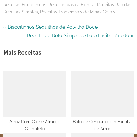
,
,
,
Receitas Econômicas
Receitas para a Família
Receitas Rápidas
,
Receitas Simples
Receitas Tradicionais de Minas Gerais
Navegação
P
Biscoitinhos Sequilhos de Polvilho Doce
r
N
Receita de Bolo Simples e Fofo Fácil e Rápido
de
e
e
Mais Receitas
Post
v
x
i
t
o
P
u
o
s
s
P
t
o
:
s
t
Arroz Com Carne Almoço
Bolo de Cenoura com Farinha
Completo
de Arroz
: