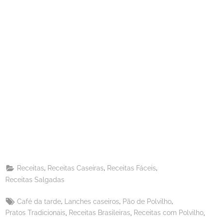
Share
on
Share
Pinterest
on
Share
Telegram
on
Share
WhatsApp
on
Share
Email
on
,
,
,
Receitas
Receitas Caseiras
Receitas Fáceis
X
Receitas Salgadas
Tags:
,
,
,
Café da tarde
Lanches caseiros
Pão de Polvilho
,
,
,
Pratos Tradicionais
Receitas Brasileiras
Receitas com Polvilho