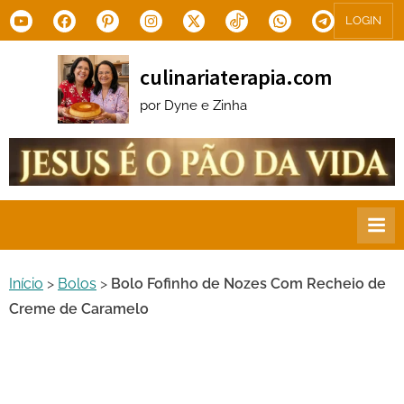
Skip
Youtube
Facebook
Pinterest
Instagram
X.com
Tiktok
WhatsApp
Telegram
LOGIN
to
content
culinariaterapia.com
por Dyne e Zinha
Início
>
Bolos
>
Bolo Fofinho de Nozes Com Recheio de
Creme de Caramelo