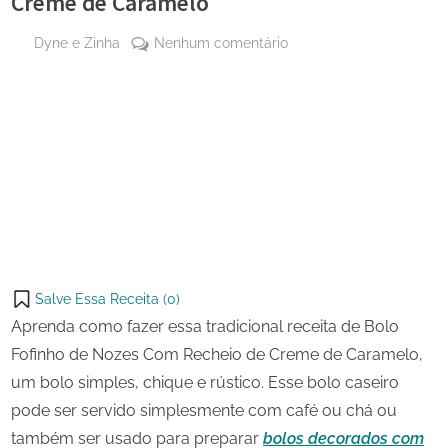
Creme de Caramelo
By
em
Dyne e Zinha
Nenhum comentário
Posted
4 de
Bolo
on
novembro
Fofinho
de 2023
de
Share
Nozes
on
Share
Com
Pinterest
Recheio
on
Share
de
Telegram
on
Share
Creme
WhatsApp
de
on
Share
Caramelo
Email
on
Salve Essa Receita (
0
)
X
Aprenda como fazer essa tradicional receita de Bolo
Fofinho de Nozes Com Recheio de Creme de Caramelo,
um bolo simples, chique e rústico. Esse bolo caseiro
pode ser servido simplesmente com café ou chá ou
também ser usado para preparar
bolos decorados com