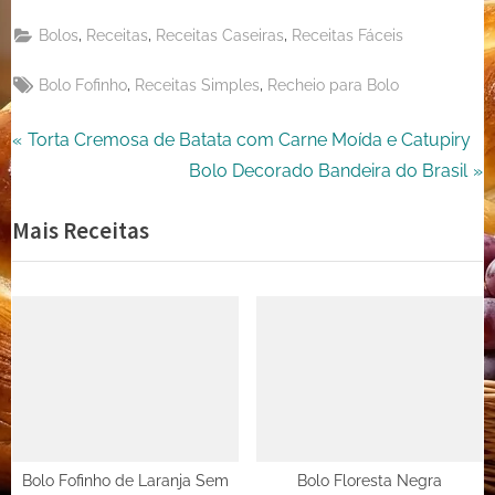
Email
on
,
,
,
Bolos
Receitas
Receitas Caseiras
Receitas Fáceis
X
Tags:
,
,
Bolo Fofinho
Receitas Simples
Recheio para Bolo
Navegação
P
Torta Cremosa de Batata com Carne Moída e Catupiry
r
N
Bolo Decorado Bandeira do Brasil
de
e
e
Mais Receitas
Post
v
x
i
t
o
P
u
o
s
s
P
t
o
:
s
t
Bolo Fofinho de Laranja Sem
Bolo Floresta Negra