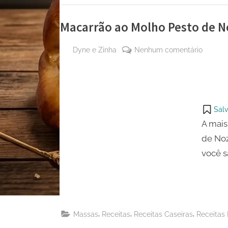
Macarrão ao Molho Pesto de N
By
em
Dyne e Zinha
Nenhum comentário
Posted
17 de
Macarr
on
agosto
ao
de
Molho
2024
Pesto
Salv
de
A mais
Nozes
de Noz
e
Manjeri
você s
,
,
,
Massas
Receitas
Receitas Caseiras
Receitas 