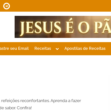
tsApp
Telegram
Toggle
astre seu Email
Receitas
Apostilas de Receitas
sub-
menu
 refeições reconfortantes. Aprenda a fazer
 sabor. Confira!