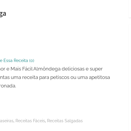
ga
e Essa Receita (
0
)
or e Mais Fácil Almôndega deliciosas e super
dega
ntas uma receita para petiscos ou uma apetitosa
ronada.
,
,
aseiras
Receitas Fáceis
Receitas Salgadas