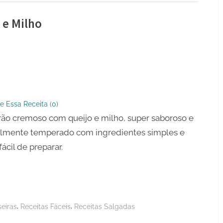
 e Milho
ão
so
e Essa Receita (
0
)
ão cremoso com queijo e milho, super saboroso e
elmente temperado com ingredientes simples e
fácil de preparar.
,
,
eiras
Receitas Fáceis
Receitas Salgadas