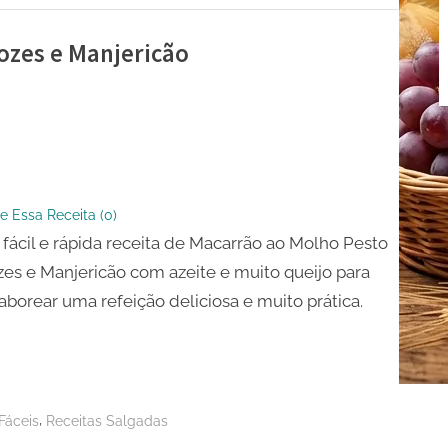
ozes e Manjericão
ão
e Essa Receita (
0
)
 fácil e rápida receita de Macarrão ao Molho Pesto
es e Manjericão com azeite e muito queijo para
cão
aborear uma refeição deliciosa e muito prática.
,
Fáceis
Receitas Salgadas