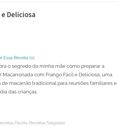
e Deliciosa
onada
e Essa Receita (
0
)
bra o segredo da minha mãe como preparar a
sa
 Macarronada com Frango Fácil e Deliciosa, uma
a de macarrão tradicional para reuniões familiares e
 dia das crianças.
,
eceitas Fáceis
Receitas Salgadas