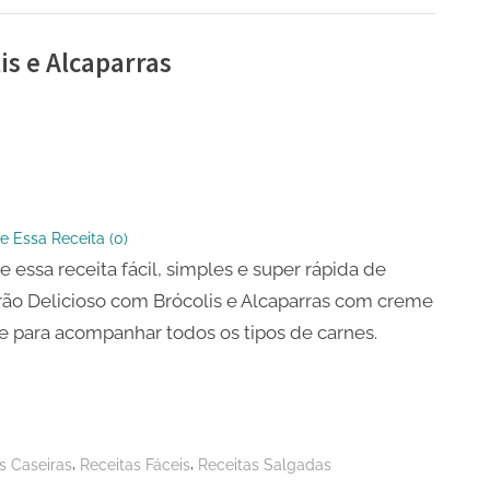
is e Alcaparras
ão
so
s
e Essa Receita (
0
)
e essa receita fácil, simples e super rápida de
ras
ão Delicioso com Brócolis e Alcaparras com creme
te para acompanhar todos os tipos de carnes.
,
,
s Caseiras
Receitas Fáceis
Receitas Salgadas