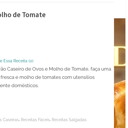
olho de Tomate
ão
e Essa Receita (
0
)
ão Caseiro de Ovos e Molho de Tomate, faça uma
fresca e molho de tomates com utensílios
ente domésticos.
,
,
s Caseiras
Receitas Fáceis
Receitas Salgadas