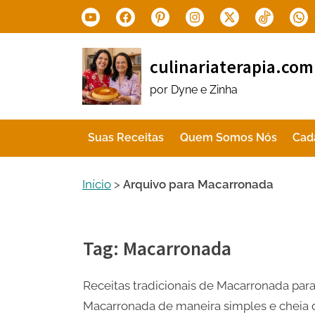
Skip
Youtube
Facebook
Pinterest
Instagram
X.com
Tiktok
Wha
to
content
culinariaterapia.com
por Dyne e Zinha
Suas Receitas
Quem Somos Nós
Cad
Início
>
Arquivo para Macarronada
Tag:
Macarronada
Receitas tradicionais de Macarronada para
Macarronada de maneira simples e cheia de