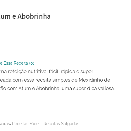
tum e Abobrinha
nho
ão
e Essa Receita (
0
)
ma refeição nutritiva, fácil, rápida e super
eada com essa receita simples de Mexidinho de
nha
ão com Atum e Abobrinha, uma super dica valiosa.
,
,
eiras
Receitas Fáceis
Receitas Salgadas