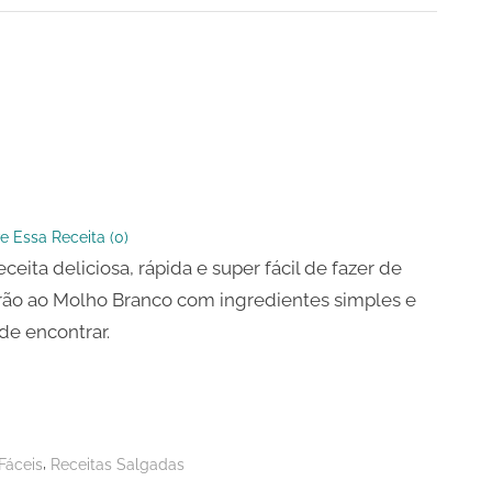
ão
e Essa Receita (
0
)
ceita deliciosa, rápida e super fácil de fazer de
ão ao Molho Branco com ingredientes simples e
 de encontrar.
,
Fáceis
Receitas Salgadas