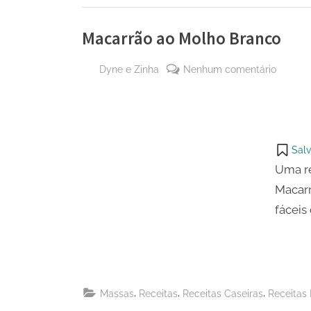
Macarrão ao Molho Branco
By
em
Dyne e Zinha
Nenhum comentário
Posted
7 de
Macarr
on
julho
ao
de
Molho
2023
Branco
Salv
Uma re
Macarr
fáceis
,
,
,
Massas
Receitas
Receitas Caseiras
Receitas 