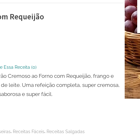
om Requeijão
ão
so
e Essa Receita (
0
)
ão Cremoso ao Forno com Requeijão, frango e
ão
de leite. Uma refeição completa, super cremosa,
saborosa e super fácil.
,
,
eiras
Receitas Fáceis
Receitas Salgadas