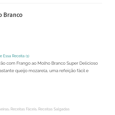
o Branco
ão
e Essa Receita (
1
)
ão com Frango ao Molho Branco Super Delicioso
stante queijo mozarela, uma refeição fácil e
.
,
,
eiras
Receitas Fáceis
Receitas Salgadas