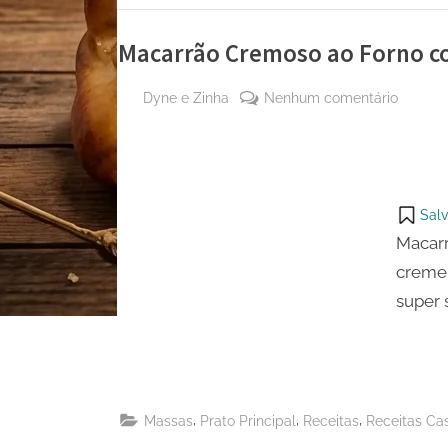
Macarrão Cremoso ao Forno c
By
em
Dyne e Zinha
Nenhum comentário
Posted
14 de
Macarr
on
agosto
Cremo
de
ao
2023
Forno
Salv
com
Macarr
Requeij
creme 
super 
,
,
,
Massas
Prato Principal
Receitas
Receitas Cas