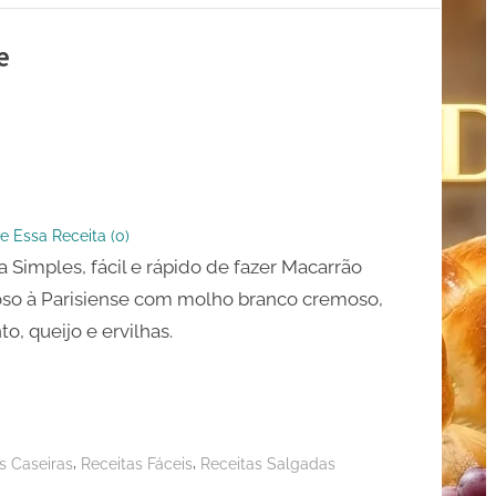
e
ão
so
nse
e Essa Receita (
0
)
a Simples, fácil e rápido de fazer Macarrão
so à Parisiense com molho branco cremoso,
to, queijo e ervilhas.
,
,
s Caseiras
Receitas Fáceis
Receitas Salgadas