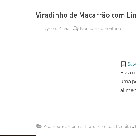
Viradinho de Macarrão com Li
By
em
Dyne e Zinha
Nenhum comentário
Posted
20 de
Viradin
on
agosto
de
de
Macarr
2023
com
Salv
Linguiç
Essa r
uma pe
alimen
,
,
,
Acompanhamentos
Prato Principal
Receitas