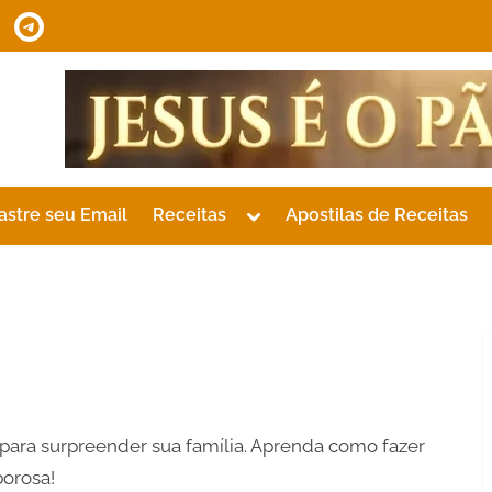
tsApp
Telegram
Toggle
astre seu Email
Receitas
Apostilas de Receitas
sub-
menu
 para surpreender sua família. Aprenda como fazer
borosa!