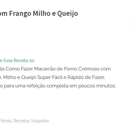
m Frango Milho e Queijo
ão
so
e Essa Receita (
0
)
da Como Fazer Macarrão de Forno Cremoso com
, Milho e Queijo Super Fácil e Rápido de Fazer,
to para uma refeição completa em poucos minutos.
,
Fáceis
Receitas Salgadas