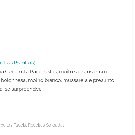
a
ta
e Essa Receita (
0
)
a Completa Para Festas, muito saborosa com
bolonhesa, molho branco, mussarela e presunto
ai se surpreender.
,
ceitas Fáceis
Receitas Salgadas