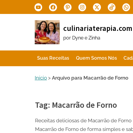
Skip
Youtube
Facebook
Pinterest
Instagram
X.com
Tiktok
Wha
to
content
culinariaterapia.com
por Dyne e Zinha
Suas Receitas
Quem Somos Nós
Cad
Início
>
Arquivo para Macarrão de Forno
Tag:
Macarrão de Forno
Receitas deliciosas de Macarrão de Forno
Macarrão de Forno de forma simples e sa