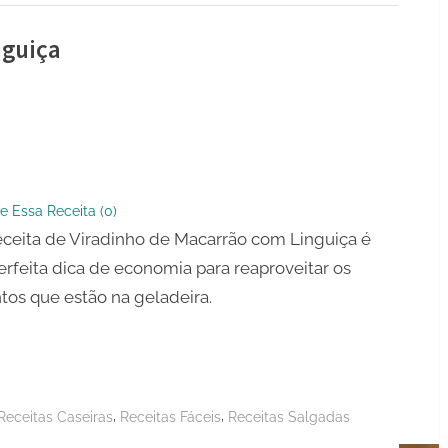
nguiça
ho
ão
e Essa Receita (
0
)
a
eceita de Viradinho de Macarrão com Linguiça é
rfeita dica de economia para reaproveitar os
tos que estão na geladeira.
,
,
Receitas Caseiras
Receitas Fáceis
Receitas Salgadas