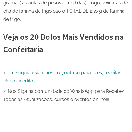
grama. ( as aulas de pesos e medidas). Logo, 2 xícaras de
chá de farinha de trigo são o TOTAL DE 250 g de farinha
de trigo.
Veja os 20 Bolos Mais Vendidos na
Confeitaria
Em seguida siga-nos no youtube para lives, receitas e
vídeos inéditos.
Nos Siga na comunidade do WhatsApp para Receber
Todas as Atualizações, cursos e eventos online!!!
Share
on