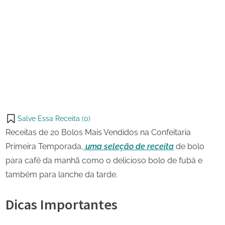
2 de
20
on
junho
Bolos
de
Mais
Share
2024
Vendidos
on
Share
na
Pinterest
Confeitaria
on
Share
Telegram
on
Share
WhatsApp
on
Share
Email
on
Salve Essa Receita (
0
)
X
Receitas de 20 Bolos Mais Vendidos na Confeitaria
Primeira Temporada,
uma seleção de receita
de bolo
para café da manhã como o delicioso bolo de fubá e
também para lanche da tarde.
Dicas Importantes