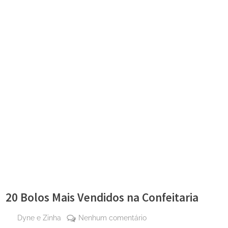
20 Bolos Mais Vendidos na Confeitaria
By
em
Dyne e Zinha
Nenhum comentário
Posted