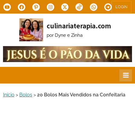
Skip
Youtube
Facebook
Pinterest
Instagram
X.com
Tiktok
WhatsApp
Telegram
LOGIN
to
content
culinariaterapia.com
por Dyne e Zinha
Início
>
Bolos
>
20 Bolos Mais Vendidos na Confeitaria