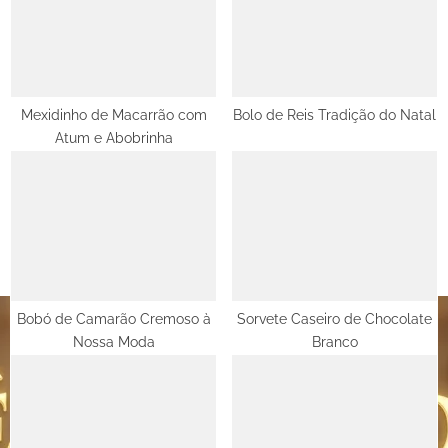
s
s
P
t
o
:
s
t
Mexidinho de Macarrão com
Bolo de Reis Tradição do Natal
Atum e Abobrinha
:
Bobó de Camarão Cremoso à
Sorvete Caseiro de Chocolate
Nossa Moda
Branco