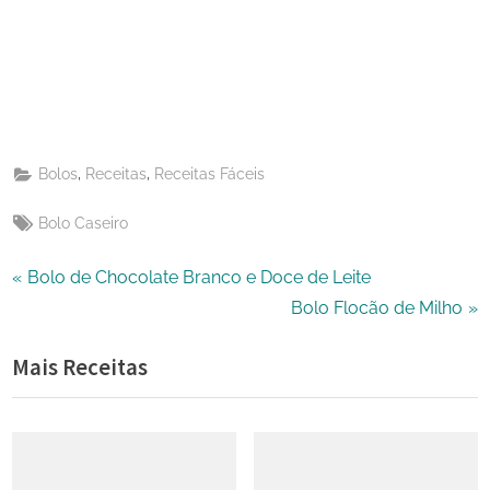
Share
Pinterest
on
Share
Telegram
on
Share
WhatsApp
on
Share
Email
on
,
,
Bolos
Receitas
Receitas Fáceis
X
Tags:
Bolo Caseiro
Navegação
P
Bolo de Chocolate Branco e Doce de Leite
r
N
Bolo Flocão de Milho
de
e
e
Mais Receitas
Post
v
x
i
t
o
P
u
o