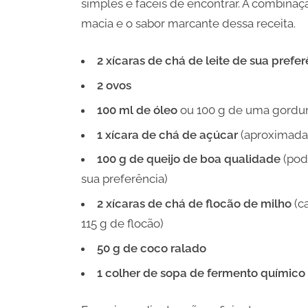
simples e fáceis de encontrar. A combinaç
macia e o sabor marcante dessa receita.
2 xícaras de chá de leite de sua prefe
2 ovos
100 ml de óleo
ou 100 g de uma gordur
1 xícara de chá de açúcar
(aproximada
100 g de queijo de boa qualidade
(pode
sua preferência)
2 xícaras de chá de flocão de milho
(c
115 g de flocão)
50 g de coco ralado
1 colher de sopa de fermento químico