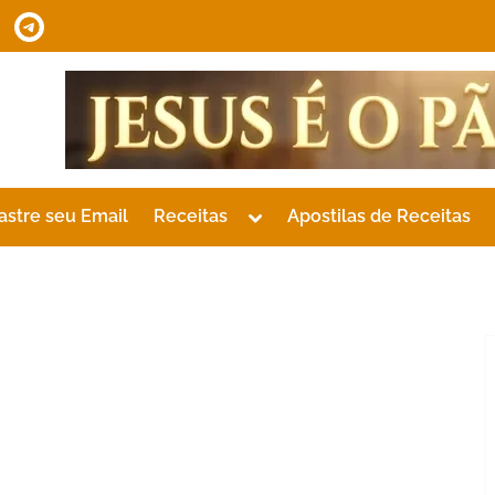
tsApp
Telegram
Toggle
astre seu Email
Receitas
Apostilas de Receitas
sub-
menu