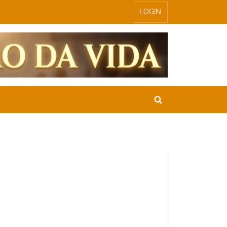
LOGIN
Toggle
search
form