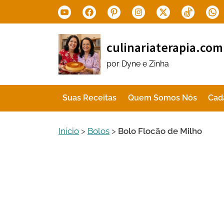
Skip
Youtube
Facebook
Pinterest
Instagram
X.com
Tiktok
Wha
to
content
culinariaterapia.com
por Dyne e Zinha
Suas Receitas
Quem Somos Nós
Cad
Início
>
Bolos
>
Bolo Flocão de Milho