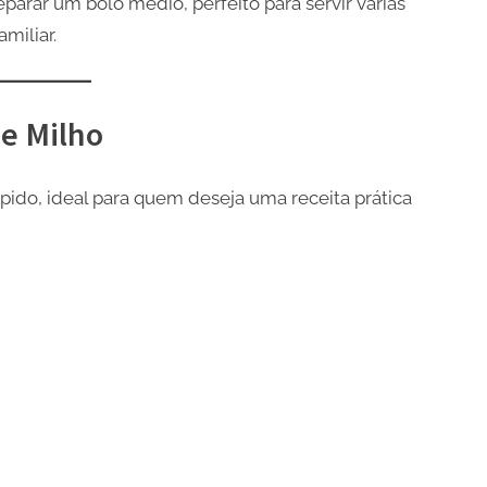
eparar um bolo médio, perfeito para servir várias
miliar.
e Milho
pido, ideal para quem deseja uma receita prática