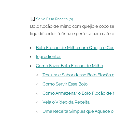
WhatsApp
on
Share
Email
on
Salve Essa Receita (
0
)
X
Bolo flocão de milho com queijo e coco se
liquidificador, fofinha e perfeita para café
Bolo Flocão de Milho com Queijo e Coc
Ingredientes
Como Fazer Bolo Flocão de Milho
Textura e Sabor desse Bolo Flocão 
Como Servir Esse Bolo
Como Armazenar o Bolo Flocão de 
Veja o Vídeo da Receita
Uma Receita Simples que Aquece o