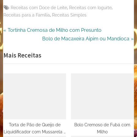
Tags:
,
,
Receitas com Doce de Leite
Receitas com Iogurte
,
Receitas para a Família
Receitas Simples
Navegação
P
Tortinha Cremosa de Milho com Presunto
r
N
Bolo de Macaxeira Aipim ou Mandioca
de
e
e
Mais Receitas
Post
v
x
i
t
o
P
u
o
s
s
P
t
o
:
s
t
Torta de Pão de Queijo de
Bolo Cremoso de Fubá com
Liquidificador com Mussarela e
Milho
: