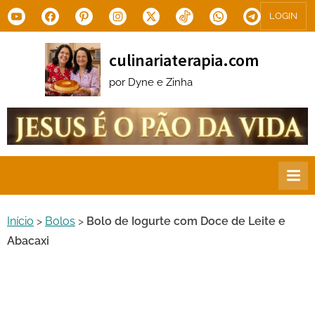
Skip
Youtube
Facebook
Pinterest
Instagram
X.com
Tiktok
WhatsApp
Telegram
LOGIN
to
content
culinariaterapia.com
por Dyne e Zinha
Início
>
Bolos
>
Bolo de Iogurte com Doce de Leite e
Abacaxi