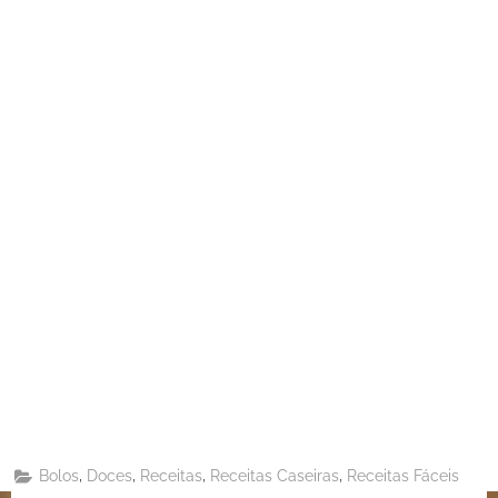
Share
on
Share
Pinterest
on
Share
Telegram
on
Share
WhatsApp
on
Share
Email
on
,
,
,
,
Bolos
Doces
Receitas
Receitas Caseiras
Receitas Fáceis
X