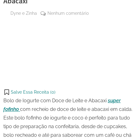
Abacaxi
By
em
Dyne e Zinha
Nenhum comentário
Posted
24 de
Bolo
on
agosto
de
de
Iogurte
Share
2023
com
on
Share
Doce
Pinterest
de
on
Share
Leite
Telegram
on
Share
e
WhatsApp
Abacaxi
on
Share
Email
on
Salve Essa Receita (
0
)
X
Bolo de Iogurte com Doce de Leite e Abacaxi
super
fofinho
com recheio de doce de leite e abacaxi em calda.
Este bolo fofinho de iogurte e coco é perfeito para tudo
tipo de preparação na confeitaria, desde de cupcakes,
bolo recheado e até para saborear com um café ou chá