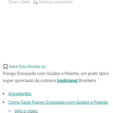
By
em
Dyne e Zinha
Nenhum comentário
Posted
18
Frango
on
de
Ensopado
maio
com
Share
de
Quiabo
on
Share
2023
e
Pinterest
Polenta
on
Share
Telegram
on
Share
WhatsApp
on
Share
Email
on
Salve Essa Receita (
0
)
X
Frango Ensopado com Quiabo e Polenta, um prato típico
super apreciado da culinária
tradicional
Brasileira.
Ingredientes
Como Fazer Frango Ensopado com Quiabo e Polenta
Veja o vídeo: