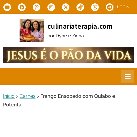
Skip
Youtube
Facebook
Pinterest
Instagram
X.com
Tiktok
WhatsApp
Telegram
LOGIN
to
content
culinariaterapia.com
por Dyne e Zinha
Início
>
Carnes
>
Frango Ensopado com Quiabo e
Polenta