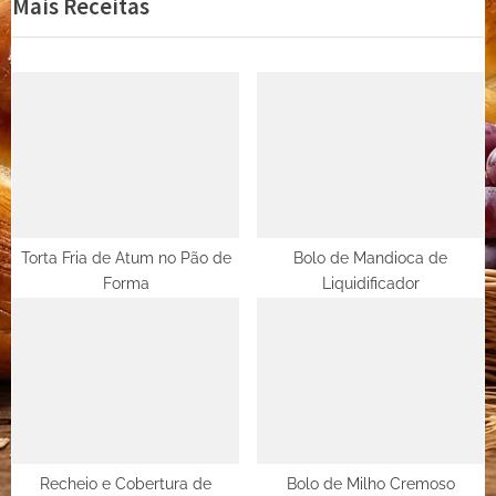
Mais Receitas
Post
v
x
i
t
o
P
u
o
s
s
P
t
o
:
s
t
Torta Fria de Atum no Pão de
Bolo de Mandioca de
Forma
Liquidificador
:
Recheio e Cobertura de
Bolo de Milho Cremoso