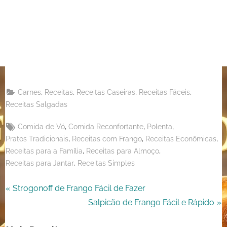
on
Share
Pinterest
on
Share
Telegram
on
Share
WhatsApp
on
Share
Email
on
,
,
,
,
Carnes
Receitas
Receitas Caseiras
Receitas Fáceis
X
Receitas Salgadas
Tags:
,
,
,
Comida de Vó
Comida Reconfortante
Polenta
,
,
,
Pratos Tradicionais
Receitas com Frango
Receitas Econômicas
,
,
Receitas para a Família
Receitas para Almoço
,
Receitas para Jantar
Receitas Simples
Navegação
P
Strogonoff de Frango Fácil de Fazer
r
N
Salpicão de Frango Fácil e Rápido
de
e
e