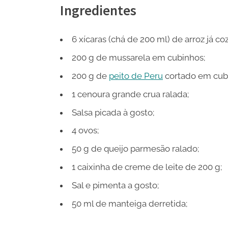
Ingredientes
6 xícaras (chá de 200 ml) de arroz já co
200 g de mussarela em cubinhos;
200 g de
peito de Peru
cortado em cub
1 cenoura grande crua ralada;
Salsa picada à gosto;
4 ovos;
50 g de queijo parmesão ralado;
1 caixinha de creme de leite de 200 g;
Sal e pimenta a gosto;
50 ml de manteiga derretida;