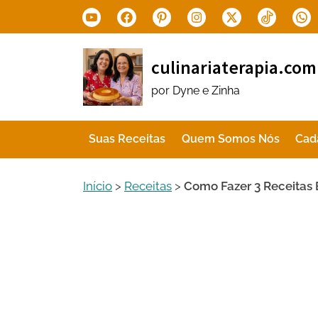
Skip
Youtube
Facebook
Pinterest
Instagram
X.com
Tiktok
Wha
to
content
culinariaterapia.com
por Dyne e Zinha
Suas Receitas
Quem Somos Nós
Cad
Início
>
Receitas
>
Como Fazer 3 Receitas 