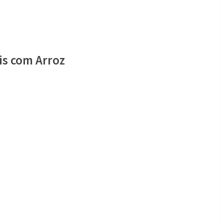
is com Arroz
s
is