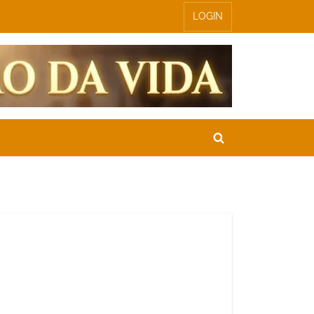
LOGIN
Toggle
search
form