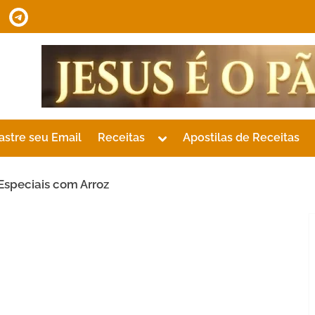
tsApp
Telegram
Toggle
astre seu Email
Receitas
Apostilas de Receitas
sub-
menu
Especiais com Arroz