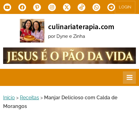
Skip
Youtube
Facebook
Pinterest
Instagram
X.com
Tiktok
WhatsApp
Telegram
LOGIN
to
content
culinariaterapia.com
por Dyne e Zinha
Início
>
Receitas
>
Manjar Delicioso com Calda de
Morangos