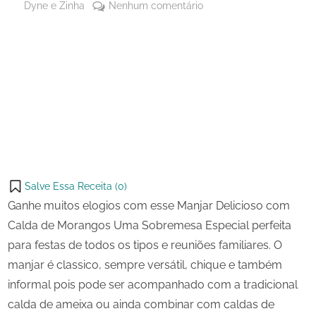
By
em
Dyne e Zinha
Nenhum comentário
Posted
2 de
Manjar
on
novembro
Delicioso
de 2023
com
Share
Calda
on
Share
de
Pinterest
Morangos
on
Share
Telegram
on
Share
WhatsApp
on
Share
Email
on
Salve Essa Receita (
0
)
X
Ganhe muitos elogios com esse Manjar Delicioso com
Calda de Morangos Uma Sobremesa Especial perfeita
para festas de todos os tipos e reuniões familiares. O
manjar é classico, sempre versátil, chique e também
informal pois pode ser acompanhado com a tradicional
calda de ameixa ou ainda combinar com caldas de