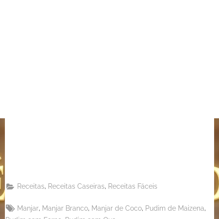
Share
on
Share
Pinterest
on
Share
Telegram
on
Share
WhatsApp
on
Share
Email
on
,
,
Receitas
Receitas Caseiras
Receitas Fáceis
X
Tags:
,
,
,
,
Manjar
Manjar Branco
Manjar de Coco
Pudim de Maizena