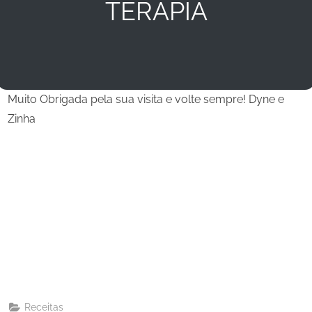
TERAPIA
Muito Obrigada pela sua visita e volte sempre! Dyne e
Zinha
Share
on
Share
Pinterest
on
Share
Telegram
on
Share
WhatsApp
on
Share
Email
on
Receitas