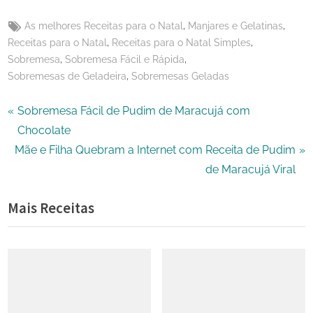
X
Tags:
,
,
As melhores Receitas para o Natal
Manjares e Gelatinas
,
,
Receitas para o Natal
Receitas para o Natal Simples
,
,
Sobremesa
Sobremesa Fácil e Rápida
,
Sobremesas de Geladeira
Sobremesas Geladas
Navegação
P
Sobremesa Fácil de Pudim de Maracujá com
r
Chocolate
de
N
e
Mãe e Filha Quebram a Internet com Receita de Pudim
Post
e
v
de Maracujá Viral
x
i
Mais Receitas
t
o
P
u
o
s
s
P
t
o
:
s