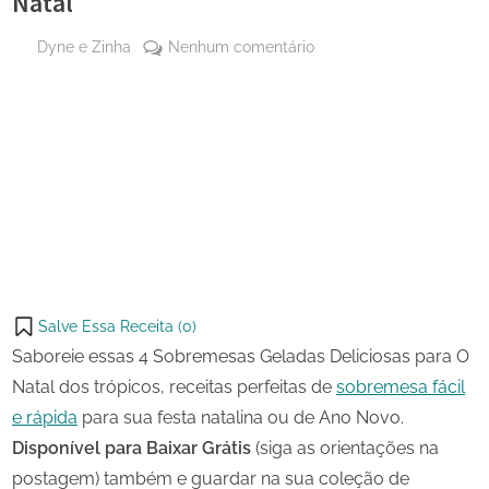
Natal
By
em
Dyne e Zinha
Nenhum comentário
Posted
28 de
4
on
outubro
Sobremesas
de
Geladas
Share
2024
Deliciosas
on
Share
para
Pinterest
O
on
Share
Natal
Telegram
on
Share
WhatsApp
on
Share
Email
on
Salve Essa Receita (
0
)
X
Saboreie essas 4 Sobremesas Geladas Deliciosas para O
Natal dos trópicos, receitas perfeitas de
sobremesa fácil
e rápida
para sua festa natalina ou de Ano Novo.
Disponível para Baixar Grátis
(siga as orientações na
postagem) também e guardar na sua coleção de