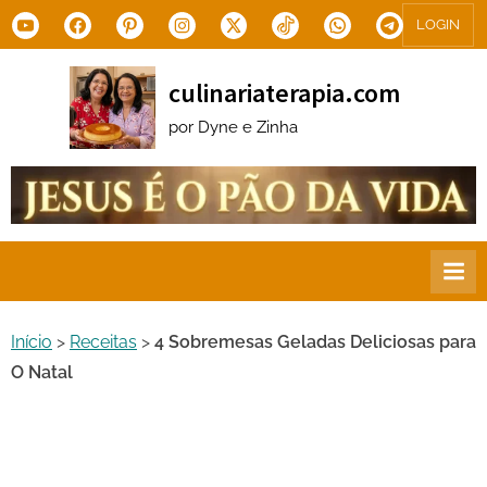
Skip
Youtube
Facebook
Pinterest
Instagram
X.com
Tiktok
WhatsApp
Telegram
LOGIN
to
content
culinariaterapia.com
por Dyne e Zinha
Início
>
Receitas
>
4 Sobremesas Geladas Deliciosas para
O Natal