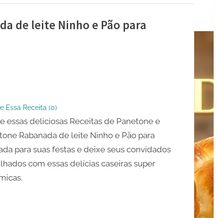
a de leite Ninho e Pão para
ne
one
e Essa Receita (
0
)
da
e essas deliciosas Receitas de Panetone e
one Rabanada de leite Ninho e Pão para
da para suas festas e deixe seus convidados
lhados com essas delícias caseiras super
micas.
da