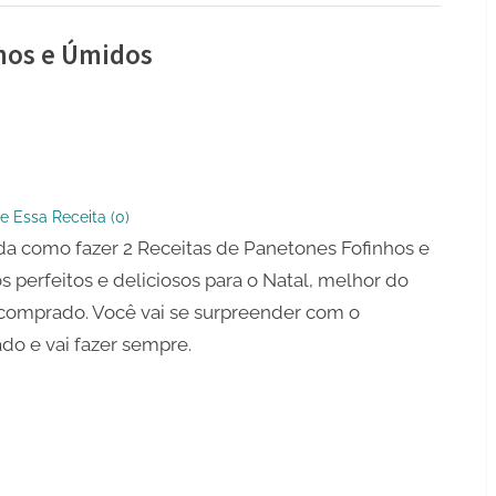
nhos e Úmidos
s
nes
e Essa Receita (
0
)
s
a como fazer 2 Receitas de Panetones Fofinhos e
 perfeitos e deliciosos para o Natal, melhor do
s
comprado. Você vai se surpreender com o
ado e vai fazer sempre.