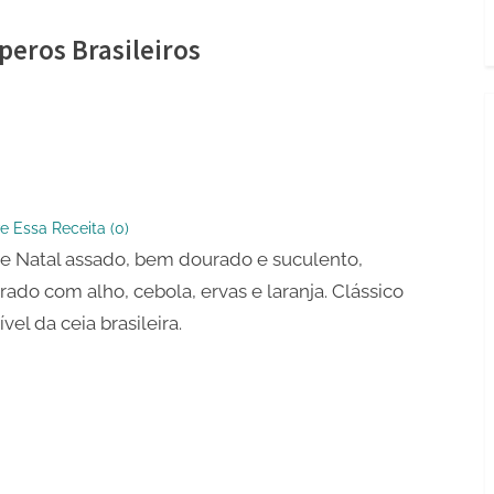
eros Brasileiros
e Essa Receita (
0
)
e Natal assado, bem dourado e suculento,
os
ado com alho, cebola, ervas e laranja. Clássico
ros
tível da ceia brasileira.