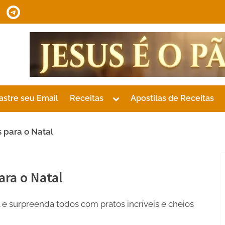
tsApp
Telegram
Toggle
astre seu Email
Receitas
Apostilas de Receitas
sub-
menu
 para o Natal
ara o Natal
 e surpreenda todos com pratos incríveis e cheios