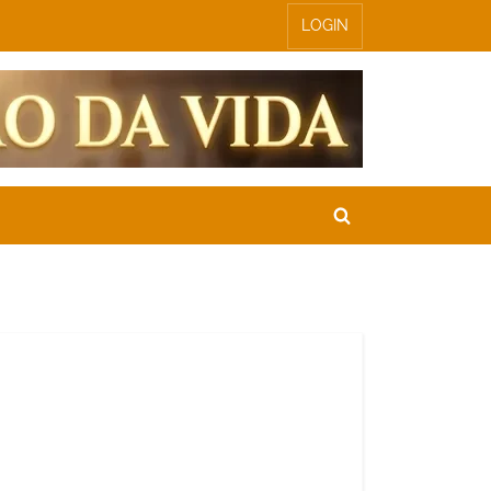
LOGIN
Toggle
search
form