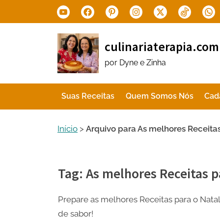
Skip
Youtube
Facebook
Pinterest
Instagram
X.com
Tiktok
Wha
to
content
culinariaterapia.com
por Dyne e Zinha
Suas Receitas
Quem Somos Nós
Cad
Início
>
Arquivo para As melhores Receitas
Tag:
As melhores Receitas p
Prepare as melhores Receitas para o Natal
de sabor!