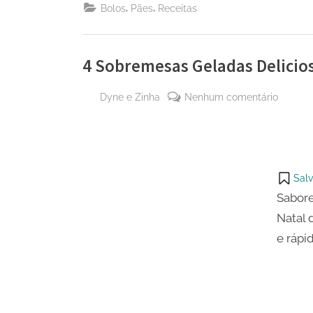
,
,
Bolos
Pães
Receitas
4 Sobremesas Geladas Delicios
By
em
Dyne e Zinha
Nenhum comentário
Posted
28 de
4
on
outubro
Sobrem
de
Gelada
2024
Delicio
Salv
para
Sabore
O
Natal 
Natal
e rápi