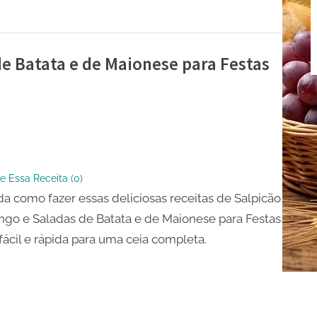
de Batata e de Maionese para Festas
o
e Essa Receita (
0
)
s
a como fazer essas deliciosas receitas de Salpicão
ngo e Saladas de Batata e de Maionese para Festas
fácil e rápida para uma ceia completa.
se