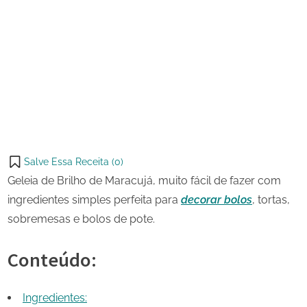
17 de
Geleia
on
junho
de
de
Brilho
Share
2023
de
on
Share
Maracujá
Pinterest
on
Share
Telegram
on
Share
WhatsApp
on
Share
Email
on
Salve Essa Receita (
0
)
X
Geleia de Brilho de Maracujá, muito fácil de fazer com
ingredientes simples perfeita para
decorar bolos
, tortas,
sobremesas e bolos de pote.
Conteúdo:
Ingredientes: