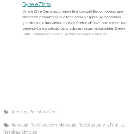
Dyne e Zinha
Dyne e Zinha Desde 2012, mãe e filha compartilhando receitas que
alimentam e momentos que fortalecem o espírito. Agradecemos,
glorificamos e buscamos ao nosso Senhor ADONAI, pois cremos que
somente Ele é a solução para todas as nossas necessidades. Dyne e
Zinha – Servas do Eterno Cuidando do corpo e da alma.
Share
on
Share
Pinterest
on
Share
Telegram
on
Share
WhatsApp
on
Share
Email
on
,
Receitas
Receitas Fáceis
X
Tags:
,
,
,
Maracujá
Receitas com Maracujá
Receitas para a Família
Receitas Simples