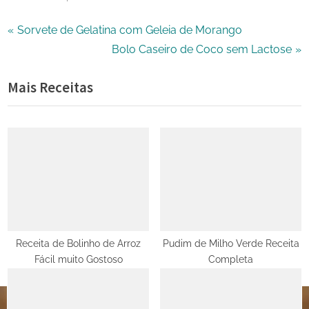
Navegação
P
Sorvete de Gelatina com Geleia de Morango
r
N
Bolo Caseiro de Coco sem Lactose
de
e
e
Mais Receitas
Post
v
x
i
t
o
P
u
o
s
s
P
t
o
:
s
t
Receita de Bolinho de Arroz
Pudim de Milho Verde Receita
Fácil muito Gostoso
Completa
: