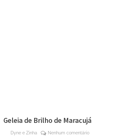
Geleia de Brilho de Maracujá
By
em
Dyne e Zinha
Nenhum comentário
Posted