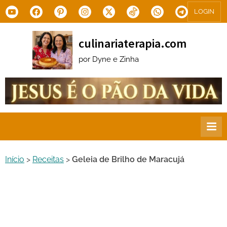
Skip
Youtube
Facebook
Pinterest
Instagram
X.com
Tiktok
WhatsApp
Telegram
LOGIN
to
content
culinariaterapia.com
por Dyne e Zinha
Início
>
Receitas
>
Geleia de Brilho de Maracujá