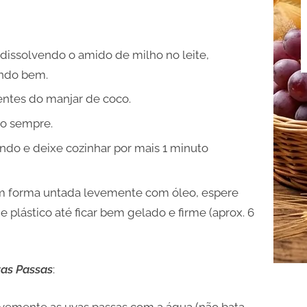
ssolvendo o amido de milho no leite,
ando bem.
entes do manjar de coco.
do sempre.
do e deixe cozinhar por mais 1 minuto
em forma untada levemente com óleo, espere
e plástico até ficar bem gelado e firme (aprox. 6
vas Passas
:
levemente as uvas passas com a água (não bata