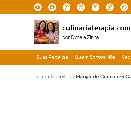
Skip
Youtube
Facebook
Pinterest
Instagram
X.com
Tiktok
Wha
to
content
culinariaterapia.com
por Dyne e Zinha
Suas Receitas
Quem Somos Nós
Cad
Início
>
Receitas
>
Manjar de Coco com Ca