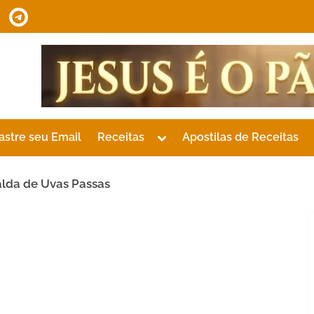
tsApp
Telegram
Toggle
astre seu Email
Receitas
Apostilas de Receitas
sub-
menu
lda de Uvas Passas