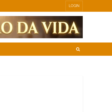
LOGIN
Toggle
search
form